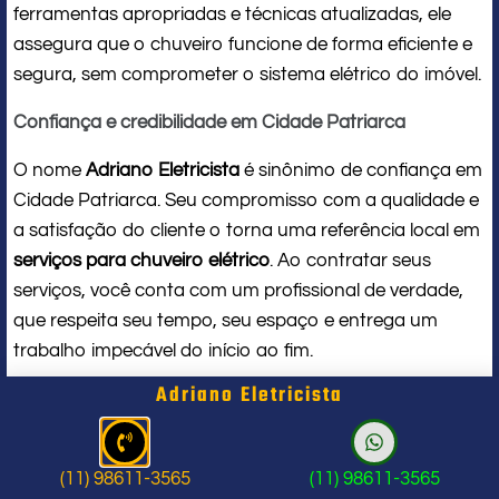
ferramentas apropriadas e técnicas atualizadas, ele
assegura que o chuveiro funcione de forma eficiente e
segura, sem comprometer o sistema elétrico do imóvel.
Confiança e credibilidade em Cidade Patriarca
O nome
Adriano Eletricista
é sinônimo de confiança em
Cidade Patriarca. Seu compromisso com a qualidade e
a satisfação do cliente o torna uma referência local em
serviços para chuveiro elétrico
. Ao contratar seus
serviços, você conta com um profissional de verdade,
que respeita seu tempo, seu espaço e entrega um
trabalho impecável do início ao fim.
Adriano Eletricista
Problema com chuveiro: sinais que
indicam a hora de chamar um
(11) 98611-3565
(11) 98611-3565
profissional