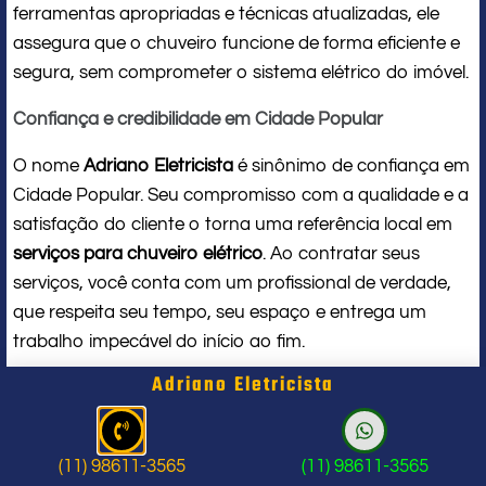
ferramentas apropriadas e técnicas atualizadas, ele
assegura que o chuveiro funcione de forma eficiente e
segura, sem comprometer o sistema elétrico do imóvel.
Confiança e credibilidade em Cidade Popular
O nome
Adriano Eletricista
é sinônimo de confiança em
Cidade Popular. Seu compromisso com a qualidade e a
satisfação do cliente o torna uma referência local em
serviços para chuveiro elétrico
. Ao contratar seus
serviços, você conta com um profissional de verdade,
que respeita seu tempo, seu espaço e entrega um
trabalho impecável do início ao fim.
Adriano Eletricista
Problema com chuveiro: sinais que
indicam a hora de chamar um
(11) 98611-3565
(11) 98611-3565
profissional