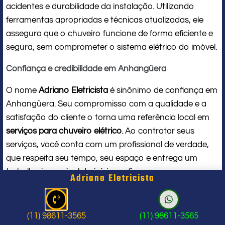
acidentes e durabilidade da instalação. Utilizando
ferramentas apropriadas e técnicas atualizadas, ele
assegura que o chuveiro funcione de forma eficiente e
segura, sem comprometer o sistema elétrico do imóvel.
Confiança e credibilidade em Anhangüera
O nome
Adriano Eletricista
é sinônimo de confiança em
Anhangüera. Seu compromisso com a qualidade e a
satisfação do cliente o torna uma referência local em
serviços para chuveiro elétrico
. Ao contratar seus
serviços, você conta com um profissional de verdade,
que respeita seu tempo, seu espaço e entrega um
trabalho impecável do início ao fim.
Adriano Eletricista
Problema com chuveiro: sinais que
indicam a hora de chamar um
(11) 98611-3565
(11) 98611-3565