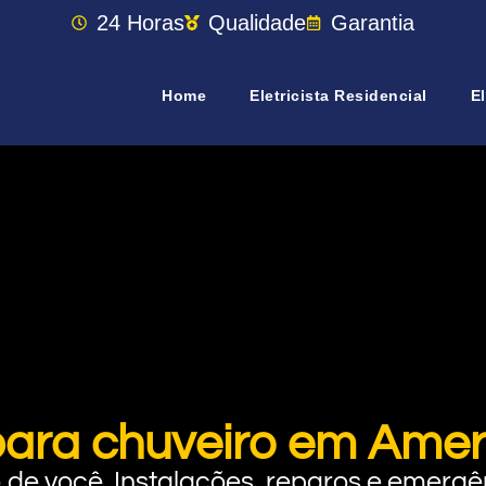
24 Horas
Qualidade
Garantia
Home
Eletricista Residencial
El
para chuveiro em Amer
rto de você. Instalações, reparos e eme