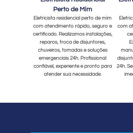
Perto de Mim
Eletricista residencial perto de mim
Eletri
com atendimento rápido, seguro e
com at
certificado. Realizamos instalações,
ce
reparos, troca de disjuntores,
E
chuveiros, tomadas e soluções
manut
emergenciais 24h. Profissional
disjun
confiável, experiente e pronto para
24h. Se
atender sua necessidade.
ime