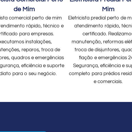
de Mim
Mim
cista comercial perto de mim
Eletricista predial perto de
endimento rápido, técnico e
atendimento rápido, técn
rtificado para empresas.
certificado. Realizamo
xecutamos instalações,
manutenção, reformas elét
enções, reparos, troca de
troca de disjuntores, qua
tores, quadros e emergências
fiação e emergências 2
gurança, eficiência e suporte
Segurança, eficiência e su
diato para o seu negócio.
completo para prédios resid
e comerciais.