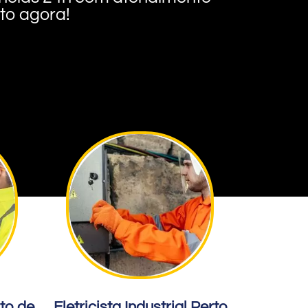
nto agora!
rto de
Eletricista Industrial Perto