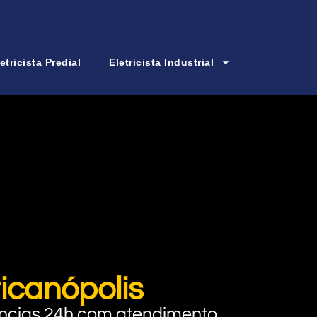
etricista Predial
Eletricista Industrial
icanópolis
rgências 24h com atendimento