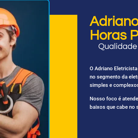
Adriano 
Horas P
Qualidade 
O Adriano Eletricis
no segmento da elet
simples e complexo
Nosso foco é atende
baixos que cabe no 