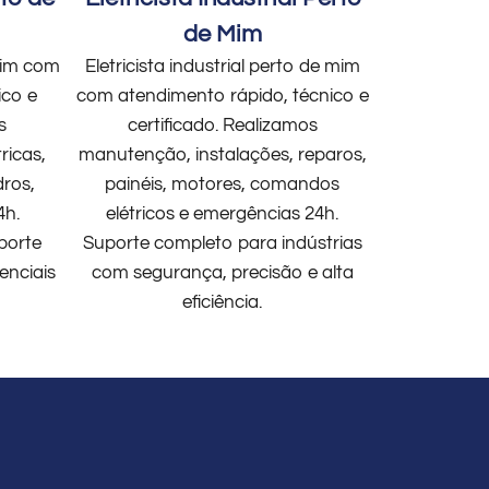
de Mim
 mim com
Eletricista industrial perto de mim
ico e
com atendimento rápido, técnico e
s
certificado. Realizamos
ricas,
manutenção, instalações, reparos,
dros,
painéis, motores, comandos
4h.
elétricos e emergências 24h.
porte
Suporte completo para indústrias
enciais
com segurança, precisão e alta
eficiência.