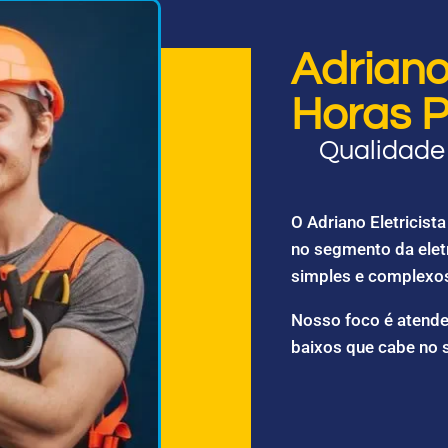
Adriano 
Horas P
Qualidade 
O Adriano Eletricis
no segmento da elet
simples e complexo
Nosso foco é atende
baixos que cabe no 