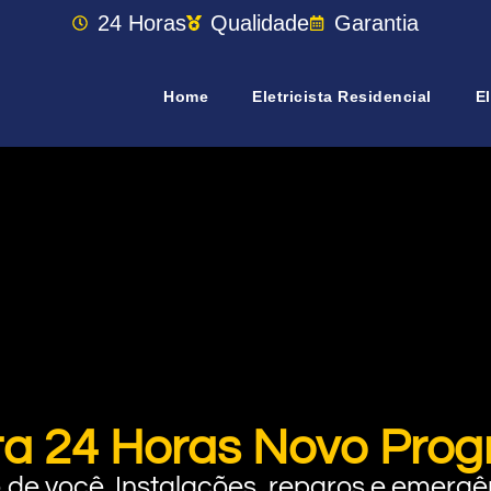
24 Horas
Qualidade
Garantia
Home
Eletricista Residencial
El
sta 24 Horas Novo Pro
rto de você. Instalações, reparos e eme