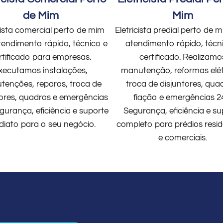
de Mim
Mim
cista comercial perto de mim
Eletricista predial perto de
endimento rápido, técnico e
atendimento rápido, técn
rtificado para empresas.
certificado. Realizamo
xecutamos instalações,
manutenção, reformas elét
enções, reparos, troca de
troca de disjuntores, qua
tores, quadros e emergências
fiação e emergências 2
gurança, eficiência e suporte
Segurança, eficiência e su
diato para o seu negócio.
completo para prédios resid
e comerciais.