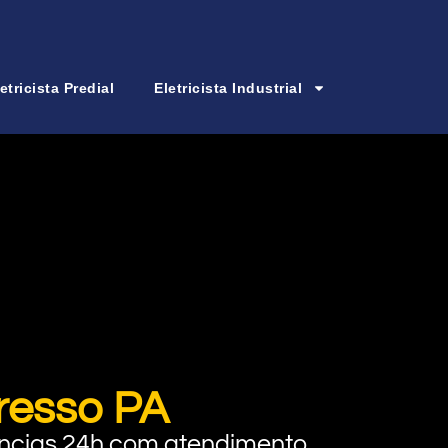
etricista Predial
Eletricista Industrial
gresso PA
rgências 24h com atendimento