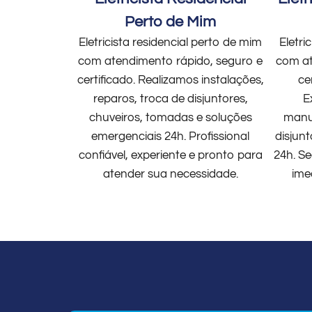
Perto de Mim
Eletricista residencial perto de mim
Eletri
com atendimento rápido, seguro e
com at
certificado. Realizamos instalações,
ce
reparos, troca de disjuntores,
E
chuveiros, tomadas e soluções
manut
emergenciais 24h. Profissional
disjun
confiável, experiente e pronto para
24h. Se
atender sua necessidade.
ime