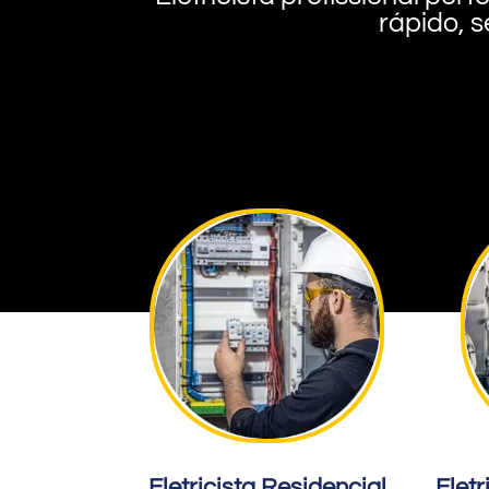
rápido, s
Eletricista Residencial
Eletr