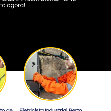
nto agora!
rto de
Eletricista Industrial Perto