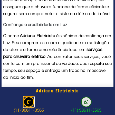
assegura que o chuveiro funcione de forma eficiente e
segura, sem comprometer o sistema elétrico do imóvel.
Confiança e credibilidade em Luz
O nome
Adriano Eletricista
é sinônimo de confiança em
Luz. Seu compromisso com a qualidade e a satisfação
do cliente o torna uma referência local em
serviços
para chuveiro elétrico
. Ao contratar seus serviços, você
conta com um profissional de verdade, que respeita seu
tempo, seu espaço e entrega um trabalho impecável
do início ao fim.
Problema com chuveiro: sinais que
Adriano Eletricista
indicam a hora de chamar um
profissional
(11) 98611-3565
(11) 98611-3565