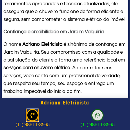
ferramentas apropriadas e técnicas atualizadas, ele
assegura que o chuveiro funcione de forma eficiente e
segura, sem comprometer o sistema elétrico do imóvel.
Confiança e credibilidade em Jardim Valquiria
O nome
Adriano Eletricista
é sinônimo de confiança em
Jardim Valquiria. Seu compromisso com a qualidade e
a satisfação do cliente o torna uma referência local em
serviços para chuveiro elétrico
. Ao contratar seus
serviços, você conta com um profissional de verdade,
que respeita seu tempo, seu espaço e entrega um
trabalho impecável do início ao fim.
Adriano Eletricista
Problema com chuveiro: sinais que
indicam a hora de chamar um
(11) 98611-3565
(11) 98611-3565
profissional