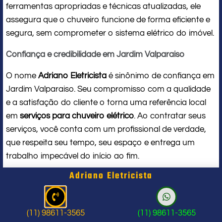
ferramentas apropriadas e técnicas atualizadas, ele
assegura que o chuveiro funcione de forma eficiente e
segura, sem comprometer o sistema elétrico do imóvel.
Confiança e credibilidade em Jardim Valparaiso
O nome
Adriano Eletricista
é sinônimo de confiança em
Jardim Valparaiso. Seu compromisso com a qualidade
e a satisfação do cliente o torna uma referência local
em
serviços para chuveiro elétrico
. Ao contratar seus
serviços, você conta com um profissional de verdade,
que respeita seu tempo, seu espaço e entrega um
trabalho impecável do início ao fim.
Adriano Eletricista
Problema com chuveiro: sinais que
indicam a hora de chamar um
(11) 98611-3565
(11) 98611-3565
profissional