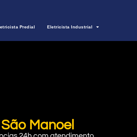
etricista Predial
Eletricista Industrial
m São Manoel
rgências 24h com atendimento