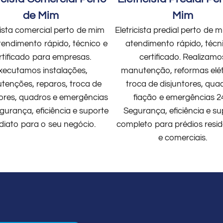
de Mim
Mim
cista comercial perto de mim
Eletricista predial perto de
endimento rápido, técnico e
atendimento rápido, técn
rtificado para empresas.
certificado. Realizamo
xecutamos instalações,
manutenção, reformas elét
enções, reparos, troca de
troca de disjuntores, qua
tores, quadros e emergências
fiação e emergências 2
gurança, eficiência e suporte
Segurança, eficiência e su
diato para o seu negócio.
completo para prédios resid
e comerciais.