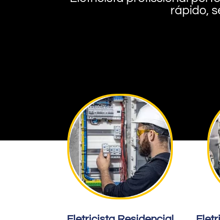
rápido, s
Eletricista Residencial
Eletr