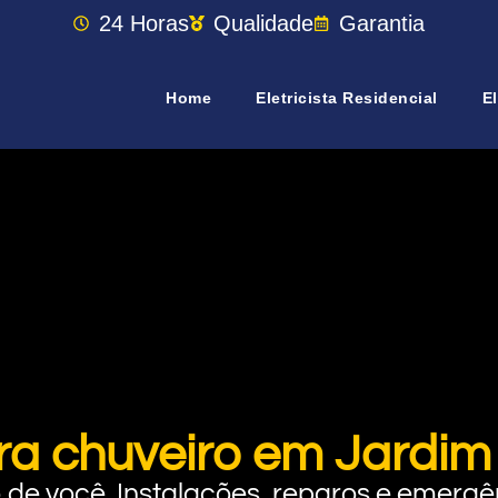
24 Horas
Qualidade
Garantia
Home
Eletricista Residencial
El
ra chuveiro em Jardi
rto de você. Instalações, reparos e eme