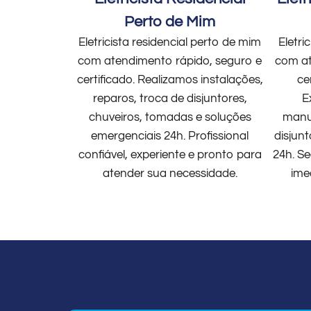
Perto de Mim
Eletricista residencial perto de mim
Eletri
com atendimento rápido, seguro e
com at
certificado. Realizamos instalações,
ce
reparos, troca de disjuntores,
E
chuveiros, tomadas e soluções
manut
emergenciais 24h. Profissional
disjun
confiável, experiente e pronto para
24h. Se
atender sua necessidade.
ime