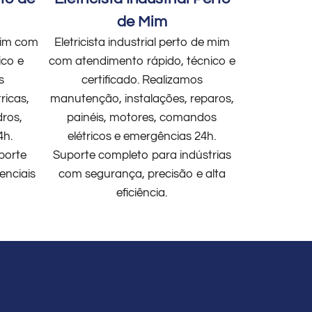
de Mim
 mim com
Eletricista industrial perto de mim
ico e
com atendimento rápido, técnico e
s
certificado. Realizamos
ricas,
manutenção, instalações, reparos,
dros,
painéis, motores, comandos
4h.
elétricos e emergências 24h.
porte
Suporte completo para indústrias
enciais
com segurança, precisão e alta
eficiência.