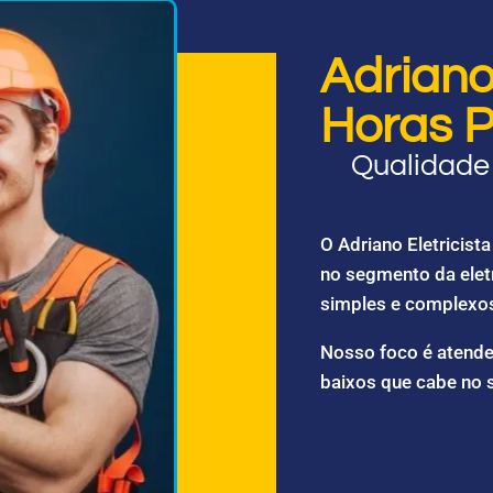
Adriano 
Horas P
Qualidade 
O Adriano Eletricis
no segmento da elet
simples e complexo
Nosso foco é atende
baixos que cabe no 