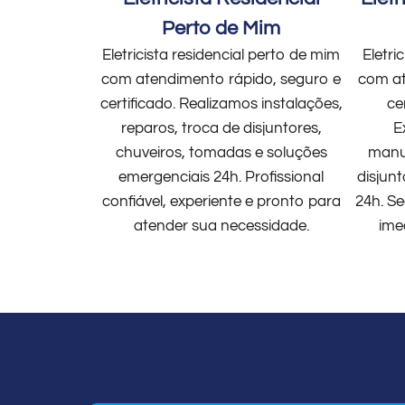
Perto de Mim
Eletricista residencial perto de mim
Eletri
com atendimento rápido, seguro e
com at
certificado. Realizamos instalações,
ce
reparos, troca de disjuntores,
E
chuveiros, tomadas e soluções
manut
emergenciais 24h. Profissional
disjun
confiável, experiente e pronto para
24h. Se
atender sua necessidade.
ime