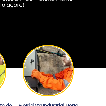
nto agora!
rto de
Eletricista Industrial Perto