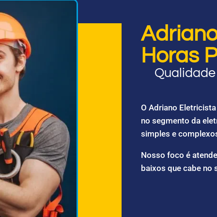
Adriano 
Horas P
Qualidade 
O Adriano Eletricis
no segmento da elet
simples e complexo
Nosso foco é atende
baixos que cabe no 