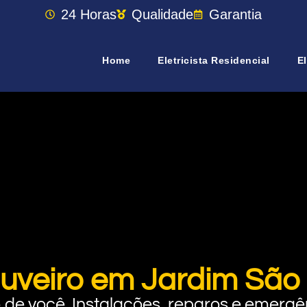
24 Horas
Qualidade
Garantia
Home
Eletricista Residencial
El
uveiro em Jardim São 
rto de você. Instalações, reparos e eme