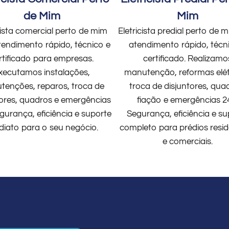
de Mim
Mim
cista comercial perto de mim
Eletricista predial perto de
endimento rápido, técnico e
atendimento rápido, técn
rtificado para empresas.
certificado. Realizamo
xecutamos instalações,
manutenção, reformas elét
enções, reparos, troca de
troca de disjuntores, qua
tores, quadros e emergências
fiação e emergências 2
gurança, eficiência e suporte
Segurança, eficiência e su
diato para o seu negócio.
completo para prédios resid
e comerciais.