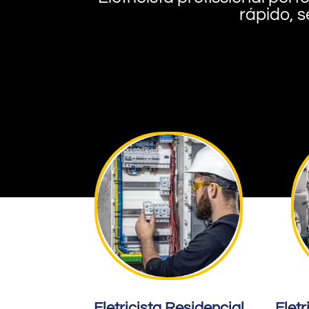
rápido, s
Eletricista Residencial
Eletr