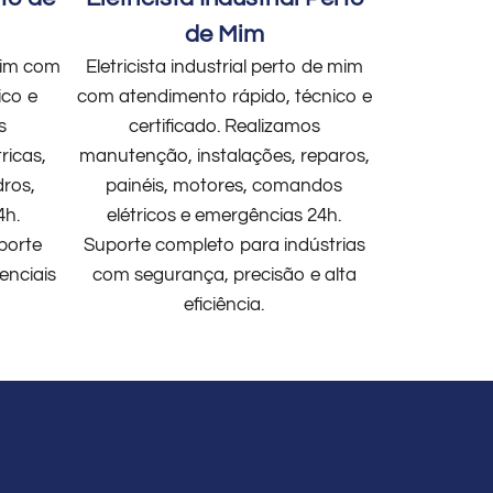
de Mim
 mim com
Eletricista industrial perto de mim
ico e
com atendimento rápido, técnico e
s
certificado. Realizamos
ricas,
manutenção, instalações, reparos,
dros,
painéis, motores, comandos
4h.
elétricos e emergências 24h.
porte
Suporte completo para indústrias
enciais
com segurança, precisão e alta
eficiência.