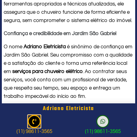
ferramentas apropriadas e técnicas atualizadas, ele
assegura que o chuveiro funcione de forma eficiente e
segura, sem comprometer o sistema elétrico do imóvel.
Confiança e credibilidade em Jardim São Gabriel
O nome
Adriano Eletricista
é sinônimo de confiança em
Jardim São Gabriel. Seu compromisso com a qualidade
e a satisfação do cliente o torna uma referência local
em
serviços para chuveiro elétrico
. Ao contratar seus
serviços, você conta com um profissional de verdade,
que respeita seu tempo, seu espaço e entrega um
trabalho impecável do início ao fim.
Adriano Eletricista
Problema com chuveiro: sinais que
indicam a hora de chamar um
(11) 98611-3565
(11) 98611-3565
profissional