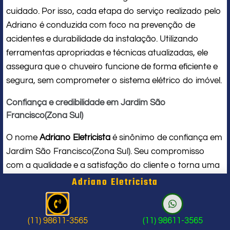
cuidado. Por isso, cada etapa do serviço realizado pelo
Adriano é conduzida com foco na prevenção de
acidentes e durabilidade da instalação. Utilizando
ferramentas apropriadas e técnicas atualizadas, ele
assegura que o chuveiro funcione de forma eficiente e
segura, sem comprometer o sistema elétrico do imóvel.
Confiança e credibilidade em Jardim São
Francisco(Zona Sul)
O nome
Adriano Eletricista
é sinônimo de confiança em
Jardim São Francisco(Zona Sul). Seu compromisso
com a qualidade e a satisfação do cliente o torna uma
referência local em
serviços para chuveiro elétrico
. Ao
Adriano Eletricista
contratar seus serviços, você conta com um
profissional de verdade, que respeita seu tempo, seu
espaço e entrega um trabalho impecável do início ao
(11) 98611-3565
(11) 98611-3565