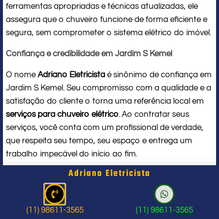
ferramentas apropriadas e técnicas atualizadas, ele
assegura que o chuveiro funcione de forma eficiente e
segura, sem comprometer o sistema elétrico do imóvel.
Confiança e credibilidade em Jardim S Kemel
O nome
Adriano Eletricista
é sinônimo de confiança em
Jardim S Kemel. Seu compromisso com a qualidade e a
satisfação do cliente o torna uma referência local em
serviços para chuveiro elétrico
. Ao contratar seus
serviços, você conta com um profissional de verdade,
que respeita seu tempo, seu espaço e entrega um
trabalho impecável do início ao fim.
Adriano Eletricista
Problema com chuveiro: sinais que
indicam a hora de chamar um
(11) 98611-3565
(11) 98611-3565
profissional