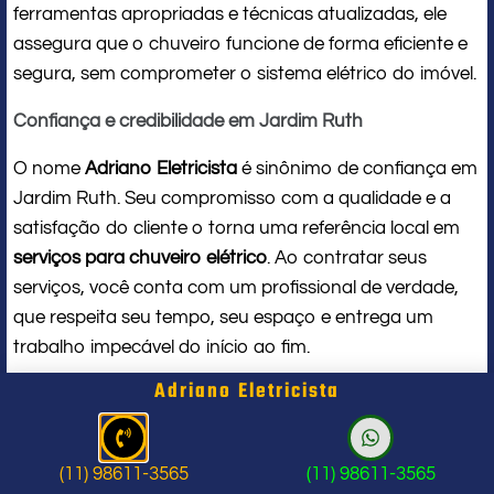
ferramentas apropriadas e técnicas atualizadas, ele
assegura que o chuveiro funcione de forma eficiente e
segura, sem comprometer o sistema elétrico do imóvel.
Confiança e credibilidade em Jardim Ruth
O nome
Adriano Eletricista
é sinônimo de confiança em
Jardim Ruth. Seu compromisso com a qualidade e a
satisfação do cliente o torna uma referência local em
serviços para chuveiro elétrico
. Ao contratar seus
serviços, você conta com um profissional de verdade,
que respeita seu tempo, seu espaço e entrega um
trabalho impecável do início ao fim.
Adriano Eletricista
Problema com chuveiro: sinais que
indicam a hora de chamar um
(11) 98611-3565
(11) 98611-3565
profissional