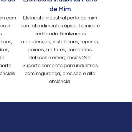
de Mim
 mim com
Eletricista industrial perto de mim
ico e
com atendimento rápido, técnico e
s
certificado. Realizamos
ricas,
manutenção, instalações, reparos,
dros,
painéis, motores, comandos
4h.
elétricos e emergências 24h.
porte
Suporte completo para indústrias
enciais
com segurança, precisão e alta
eficiência.