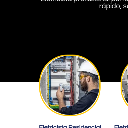
rápido, s
Eletricista Residencial
Eletr