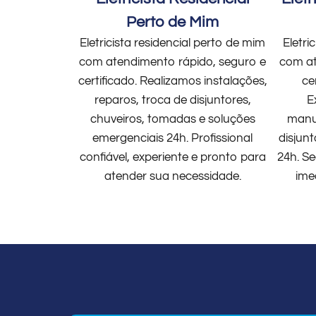
Perto de Mim
Eletricista residencial perto de mim
Eletri
com atendimento rápido, seguro e
com at
certificado. Realizamos instalações,
ce
reparos, troca de disjuntores,
E
chuveiros, tomadas e soluções
manut
emergenciais 24h. Profissional
disjun
confiável, experiente e pronto para
24h. Se
atender sua necessidade.
ime