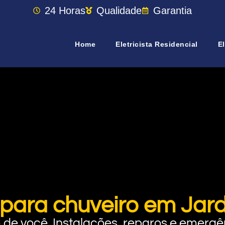
24 Horas
Qualidade
Garantia
Home
Eletricista Residencial
El
 para chuveiro em Jard
rto de você. Instalações, reparos e eme