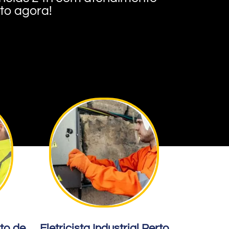
nto agora!
rto de
Eletricista Industrial Perto