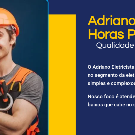
Adriano 
Horas P
Qualidade 
O Adriano Eletricis
no segmento da elet
simples e complexo
Nosso foco é atende
baixos que cabe no 