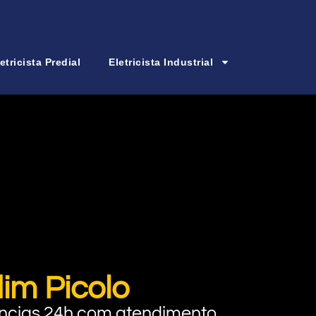
etricista Predial
Eletricista Industrial
im Picolo
rgências 24h com atendimento