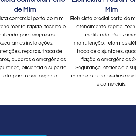
de Mim
Mim
cista comercial perto de mim
Eletricista predial perto de
endimento rápido, técnico e
atendimento rápido, técn
rtificado para empresas.
certificado. Realizamo
xecutamos instalações,
manutenção, reformas elét
enções, reparos, troca de
troca de disjuntores, qua
tores, quadros e emergências
fiação e emergências 2
gurança, eficiência e suporte
Segurança, eficiência e su
diato para o seu negócio.
completo para prédios resid
e comerciais.