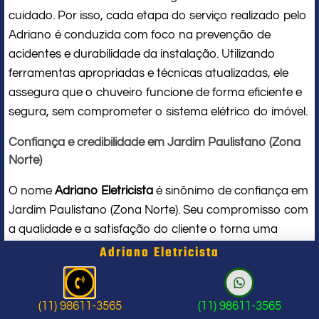
cuidado. Por isso, cada etapa do serviço realizado pelo
Adriano é conduzida com foco na prevenção de
acidentes e durabilidade da instalação. Utilizando
ferramentas apropriadas e técnicas atualizadas, ele
assegura que o chuveiro funcione de forma eficiente e
segura, sem comprometer o sistema elétrico do imóvel.
Confiança e credibilidade em Jardim Paulistano (Zona
Norte)
O nome
Adriano Eletricista
é sinônimo de confiança em
Jardim Paulistano (Zona Norte). Seu compromisso com
a qualidade e a satisfação do cliente o torna uma
referência local em
serviços para chuveiro elétrico
. Ao
Adriano Eletricista
contratar seus serviços, você conta com um
profissional de verdade, que respeita seu tempo, seu
espaço e entrega um trabalho impecável do início ao
(11) 98611-3565
(11) 98611-3565