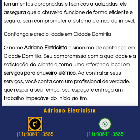
ferramentas apropriadas e técnicas atualizadas, ele
assegura que o chuveiro funcione de forma eficiente e
segura, sem comprometer o sistema elétrico do imóvel.
Confiança e credibilidade em Cidade Domitila
O nome
Adriano Eletricista
é sinônimo de confiança em
Cidade Domitila. Seu compromisso com a qualidade e a
satisfação do cliente o torna uma referência local em
serviços para chuveiro elétrico
. Ao contratar seus
serviços, você conta com um profissional de verdade,
que respeita seu tempo, seu espaço e entrega um
trabalho impecável do início ao fim.
Adriano Eletricista
Problema com chuveiro: sinais que
indicam a hora de chamar um
(11) 98611-3565
(11) 98611-3565
profissional