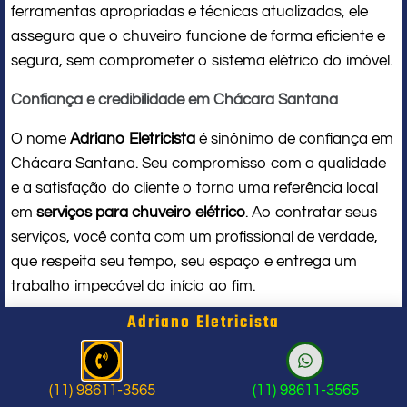
ferramentas apropriadas e técnicas atualizadas, ele
assegura que o chuveiro funcione de forma eficiente e
segura, sem comprometer o sistema elétrico do imóvel.
Confiança e credibilidade em Chácara Santana
O nome
Adriano Eletricista
é sinônimo de confiança em
Chácara Santana. Seu compromisso com a qualidade
e a satisfação do cliente o torna uma referência local
em
serviços para chuveiro elétrico
. Ao contratar seus
serviços, você conta com um profissional de verdade,
que respeita seu tempo, seu espaço e entrega um
trabalho impecável do início ao fim.
Adriano Eletricista
Problema com chuveiro: sinais que
indicam a hora de chamar um
(11) 98611-3565
(11) 98611-3565
profissional