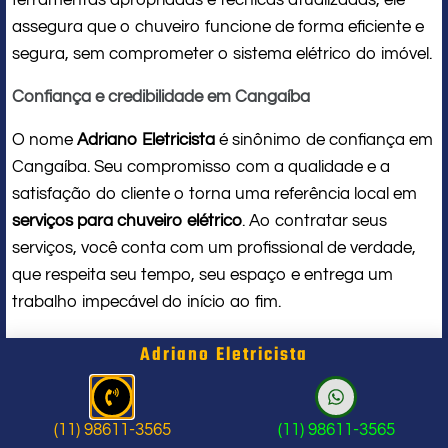
assegura que o chuveiro funcione de forma eficiente e
segura, sem comprometer o sistema elétrico do imóvel.
Confiança e credibilidade em Cangaíba
O nome
Adriano Eletricista
é sinônimo de confiança em
Cangaíba. Seu compromisso com a qualidade e a
satisfação do cliente o torna uma referência local em
serviços para chuveiro elétrico
. Ao contratar seus
serviços, você conta com um profissional de verdade,
que respeita seu tempo, seu espaço e entrega um
trabalho impecável do início ao fim.
Problema com chuveiro: sinais que
Adriano Eletricista
indicam a hora de chamar um
profissional
(11) 98611-3565
(11) 98611-3565