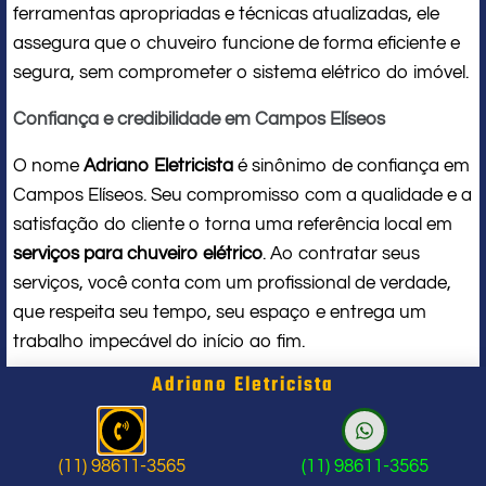
ferramentas apropriadas e técnicas atualizadas, ele
assegura que o chuveiro funcione de forma eficiente e
segura, sem comprometer o sistema elétrico do imóvel.
Confiança e credibilidade em Campos Elíseos
O nome
Adriano Eletricista
é sinônimo de confiança em
Campos Elíseos. Seu compromisso com a qualidade e a
satisfação do cliente o torna uma referência local em
serviços para chuveiro elétrico
. Ao contratar seus
serviços, você conta com um profissional de verdade,
que respeita seu tempo, seu espaço e entrega um
trabalho impecável do início ao fim.
Adriano Eletricista
Problema com chuveiro: sinais que
indicam a hora de chamar um
(11) 98611-3565
(11) 98611-3565
profissional