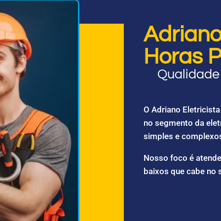
Adriano 
Horas P
Qualidade 
O Adriano Eletricis
no segmento da elet
simples e complexo
Nosso foco é atende
baixos que cabe no 