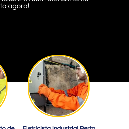
nto agora!
rto de
Eletricista Industrial Perto