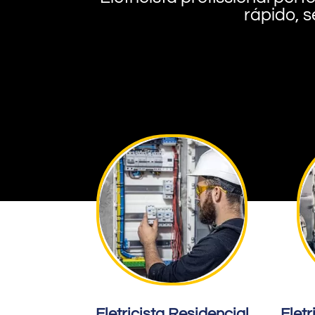
rápido, s
Eletricista Residencial
Eletr