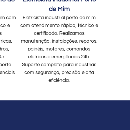
de Mim
 mim com
Eletricista industrial perto de mim
ico e
com atendimento rápido, técnico e
s
certificado. Realizamos
ricas,
manutenção, instalações, reparos,
dros,
painéis, motores, comandos
4h.
elétricos e emergências 24h.
porte
Suporte completo para indústrias
enciais
com segurança, precisão e alta
eficiência.