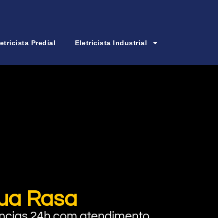
etricista Predial
Eletricista Industrial
gua Rasa
rgências 24h com atendimento