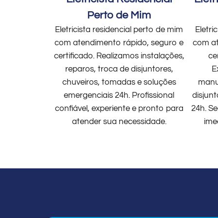
Perto de Mim
Eletricista residencial perto de mim
Eletri
com atendimento rápido, seguro e
com at
certificado. Realizamos instalações,
ce
reparos, troca de disjuntores,
E
chuveiros, tomadas e soluções
manut
emergenciais 24h. Profissional
disjun
confiável, experiente e pronto para
24h. Se
atender sua necessidade.
ime