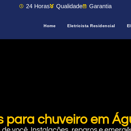
24 Horas
Qualidade
Garantia
Home
Eletricista Residencial
El
s para chuveiro em Á
rto de você. Instalações, reparos e eme