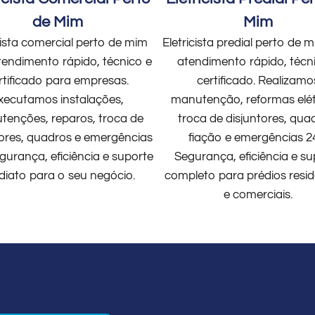
de Mim
Mim
cista comercial perto de mim
Eletricista predial perto de
endimento rápido, técnico e
atendimento rápido, técn
rtificado para empresas.
certificado. Realizamo
xecutamos instalações,
manutenção, reformas elét
enções, reparos, troca de
troca de disjuntores, qua
tores, quadros e emergências
fiação e emergências 2
gurança, eficiência e suporte
Segurança, eficiência e su
diato para o seu negócio.
completo para prédios resid
e comerciais.