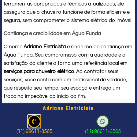
ferramentas apropriadas e técnicas atualizadas, ele
assegura que o chuveiro funcione de forma eficiente e
segura, sem comprometer o sistema elétrico do imóvel.
Confiança e credibilidade em Água Funda
O nome
Adriano Eletricista
é sinônimo de confiança em
Água Funda. Seu compromisso com a qualidade e a
satisfação do cliente o torna uma referência local em
serviços para chuveiro elétrico
. Ao contratar seus
serviços, você conta com um profissional de verdade,
que respeita seu tempo, seu espaço e entrega um
trabalho impecável do início ao fim.
Adriano Eletricista
Problema com chuveiro: sinais que
indicam a hora de chamar um
(11) 98611-3565
(11) 98611-3565
profissional