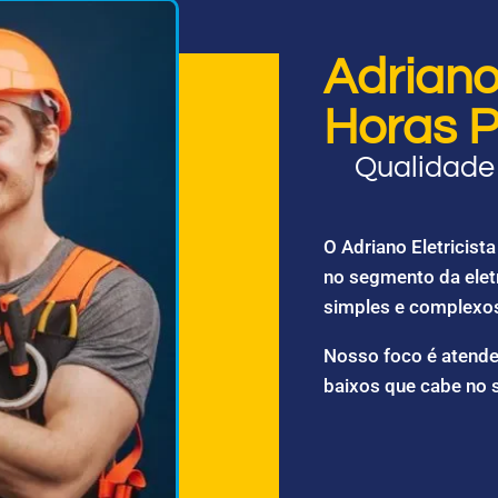
Adriano 
Horas P
Qualidade 
O Adriano Eletricis
no segmento da elet
simples e complexo
Nosso foco é atende
baixos que cabe no 