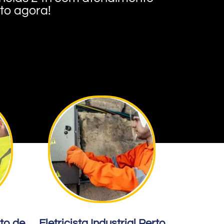
nto agora!
rto de
Eletricista Industrial Perto