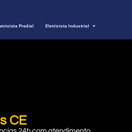
etricista Predial
Eletricista Industrial
us CE
rgências 24h com atendimento