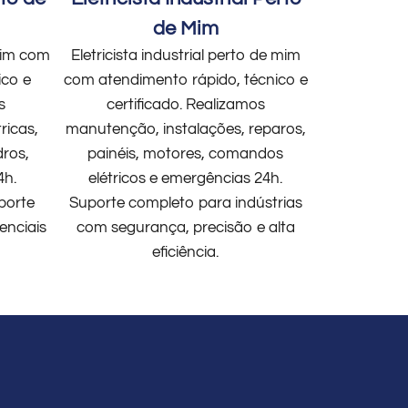
de Mim
 mim com
Eletricista industrial perto de mim
ico e
com atendimento rápido, técnico e
s
certificado. Realizamos
ricas,
manutenção, instalações, reparos,
dros,
painéis, motores, comandos
4h.
elétricos e emergências 24h.
porte
Suporte completo para indústrias
enciais
com segurança, precisão e alta
eficiência.