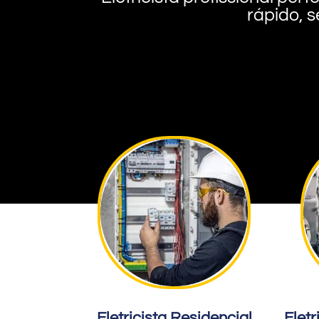
rápido, s
Eletricista Residencial
Eletr