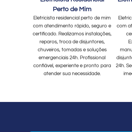
Perto de Mim
Eletricista residencial perto de mim
Eletri
com atendimento rápido, seguro e
com at
certificado. Realizamos instalações,
ce
reparos, troca de disjuntores,
E
chuveiros, tomadas e soluções
manut
emergenciais 24h. Profissional
disjun
confiável, experiente e pronto para
24h. Se
atender sua necessidade.
ime