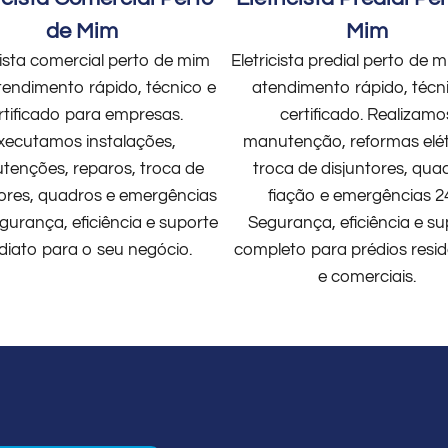
de Mim
Mim
cista comercial perto de mim
Eletricista predial perto de
endimento rápido, técnico e
atendimento rápido, técn
rtificado para empresas.
certificado. Realizamo
xecutamos instalações,
manutenção, reformas elét
enções, reparos, troca de
troca de disjuntores, qua
tores, quadros e emergências
fiação e emergências 2
gurança, eficiência e suporte
Segurança, eficiência e su
diato para o seu negócio.
completo para prédios resid
e comerciais.