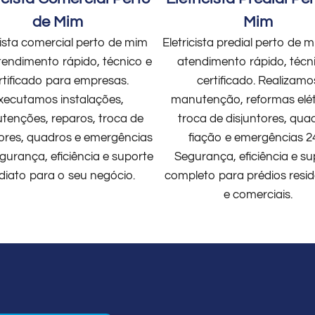
de Mim
Mim
cista comercial perto de mim
Eletricista predial perto de
endimento rápido, técnico e
atendimento rápido, técn
rtificado para empresas.
certificado. Realizamo
xecutamos instalações,
manutenção, reformas elét
enções, reparos, troca de
troca de disjuntores, qua
tores, quadros e emergências
fiação e emergências 2
gurança, eficiência e suporte
Segurança, eficiência e su
diato para o seu negócio.
completo para prédios resid
e comerciais.