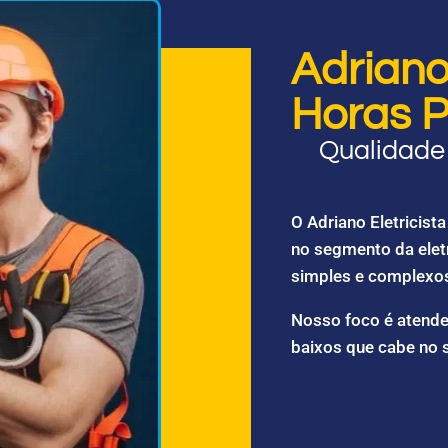
Adriano 
Horas P
Qualidade 
O Adriano Eletricis
no segmento da elet
simples e complexo
Nosso foco é atende
baixos que cabe no 