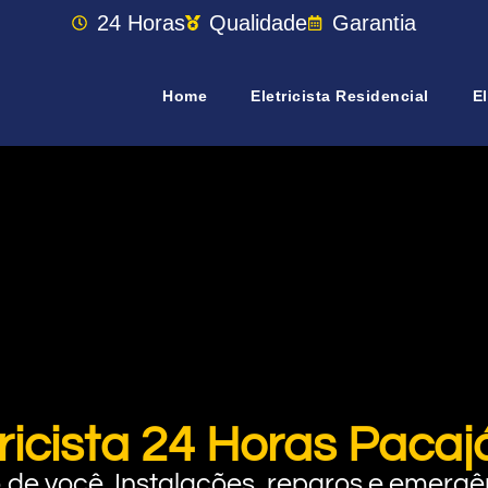
24 Horas
Qualidade
Garantia
Home
Eletricista Residencial
El
tricista 24 Horas Pacaj
rto de você. Instalações, reparos e eme