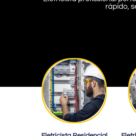
rápido, s
Eletricista Residencial
Eletr