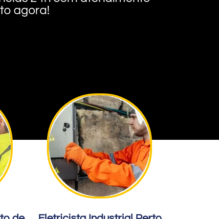
nto agora!
rto de
Eletricista Industrial Perto