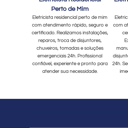
Perto de Mim
Eletricista residencial perto de mim
Eletri
com atendimento rápido, seguro e
com at
certificado. Realizamos instalações,
ce
reparos, troca de disjuntores,
E
chuveiros, tomadas e soluções
manut
emergenciais 24h. Profissional
disjun
confiável, experiente e pronto para
24h. Se
atender sua necessidade.
ime