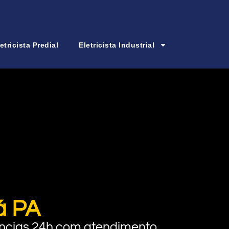
etricista Predial
Eletricista Industrial
á PA
rgências 24h com atendimento