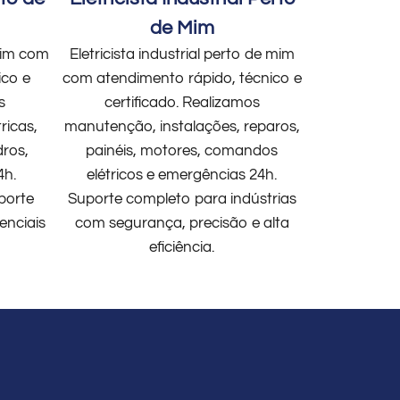
de Mim
 mim com
Eletricista industrial perto de mim
ico e
com atendimento rápido, técnico e
s
certificado. Realizamos
ricas,
manutenção, instalações, reparos,
dros,
painéis, motores, comandos
4h.
elétricos e emergências 24h.
porte
Suporte completo para indústrias
enciais
com segurança, precisão e alta
eficiência.