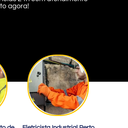
nto agora!
rto de
Eletricista Industrial Perto