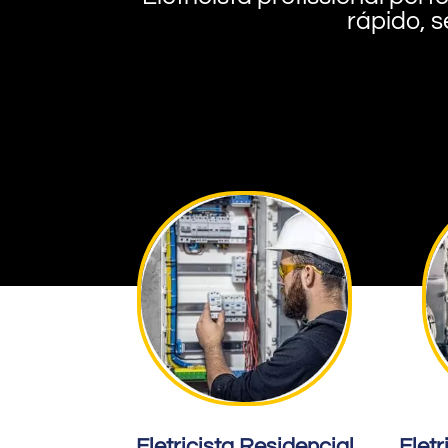
rápido, s
Eletricista Residencial
Eletr