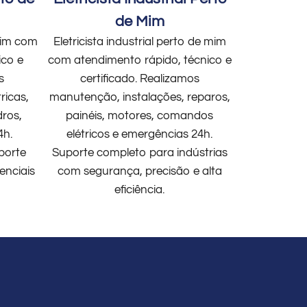
de Mim
 mim com
Eletricista industrial perto de mim
ico e
com atendimento rápido, técnico e
s
certificado. Realizamos
ricas,
manutenção, instalações, reparos,
dros,
painéis, motores, comandos
4h.
elétricos e emergências 24h.
porte
Suporte completo para indústrias
enciais
com segurança, precisão e alta
eficiência.