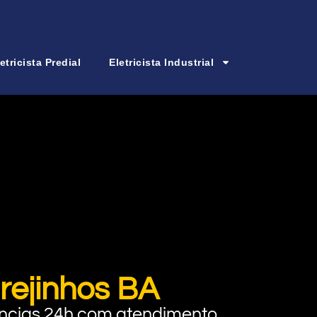
etricista Predial
Eletricista Industrial
Brejinhos BA
rgências 24h com atendimento