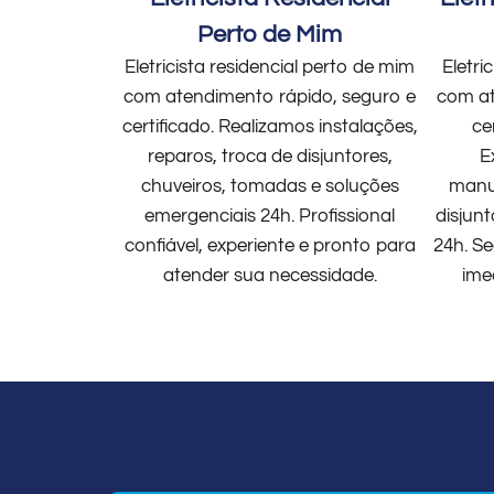
Perto de Mim
Eletricista residencial perto de mim
Eletri
com atendimento rápido, seguro e
com at
certificado. Realizamos instalações,
ce
reparos, troca de disjuntores,
E
chuveiros, tomadas e soluções
manut
emergenciais 24h. Profissional
disjun
confiável, experiente e pronto para
24h. Se
atender sua necessidade.
ime