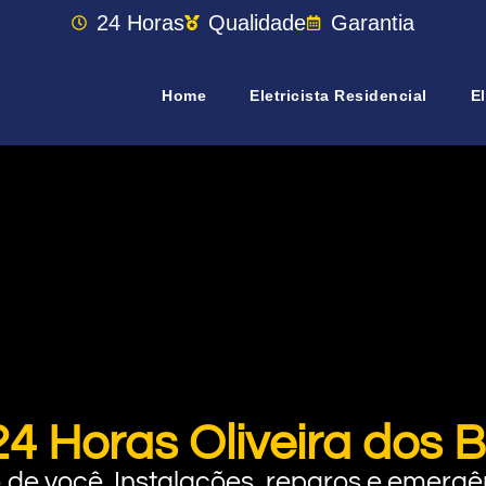
24 Horas
Qualidade
Garantia
Home
Eletricista Residencial
El
 24 Horas Oliveira dos 
rto de você. Instalações, reparos e eme