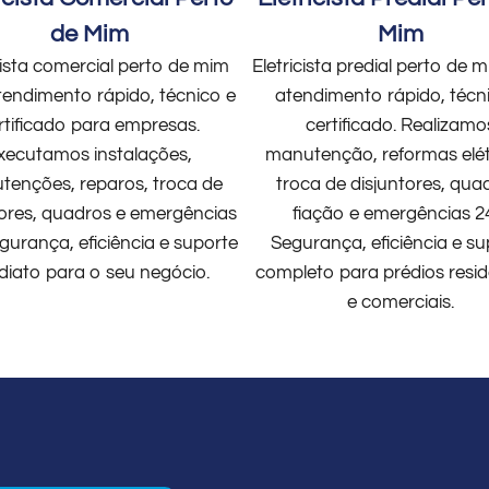
de Mim
Mim
cista comercial perto de mim
Eletricista predial perto de
endimento rápido, técnico e
atendimento rápido, técn
rtificado para empresas.
certificado. Realizamo
xecutamos instalações,
manutenção, reformas elét
enções, reparos, troca de
troca de disjuntores, qua
tores, quadros e emergências
fiação e emergências 2
gurança, eficiência e suporte
Segurança, eficiência e su
diato para o seu negócio.
completo para prédios resid
e comerciais.