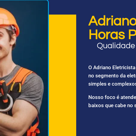
Adriano 
Horas P
Qualidade 
O Adriano Eletricis
no segmento da elet
simples e complexo
Nosso foco é atende
baixos que cabe no 