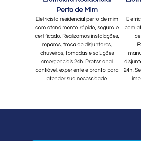
Perto de Mim
Eletricista residencial perto de mim
Eletri
com atendimento rápido, seguro e
com at
certificado. Realizamos instalações,
ce
reparos, troca de disjuntores,
E
chuveiros, tomadas e soluções
manut
emergenciais 24h. Profissional
disjun
confiável, experiente e pronto para
24h. Se
atender sua necessidade.
ime