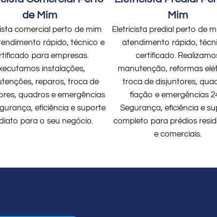
de Mim
Mim
cista comercial perto de mim
Eletricista predial perto de
endimento rápido, técnico e
atendimento rápido, técn
rtificado para empresas.
certificado. Realizamo
xecutamos instalações,
manutenção, reformas elét
enções, reparos, troca de
troca de disjuntores, qua
tores, quadros e emergências
fiação e emergências 2
gurança, eficiência e suporte
Segurança, eficiência e su
diato para o seu negócio.
completo para prédios resid
e comerciais.