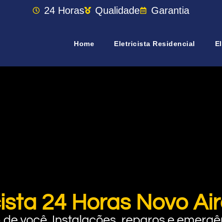
24 Horas
Qualidade
Garantia
Home
Eletricista Residencial
El
cista 24 Horas Novo A
rto de você. Instalações, reparos e eme