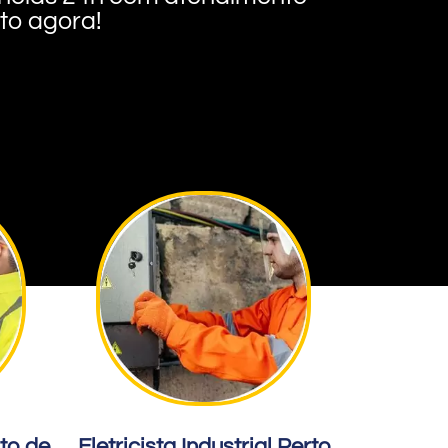
nto agora!
rto de
Eletricista Industrial Perto