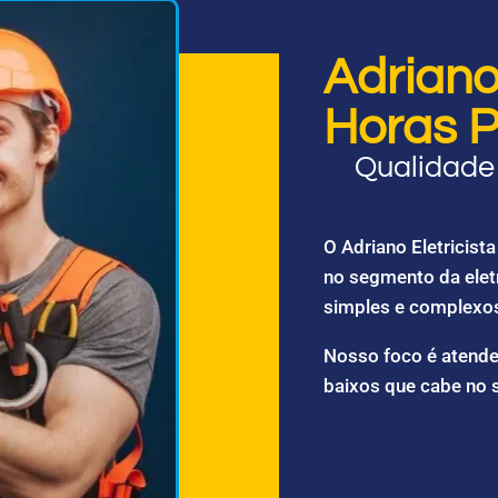
Adriano 
Horas P
Qualidade 
O Adriano Eletricis
no segmento da elet
simples e complexo
Nosso foco é atende
baixos que cabe no 