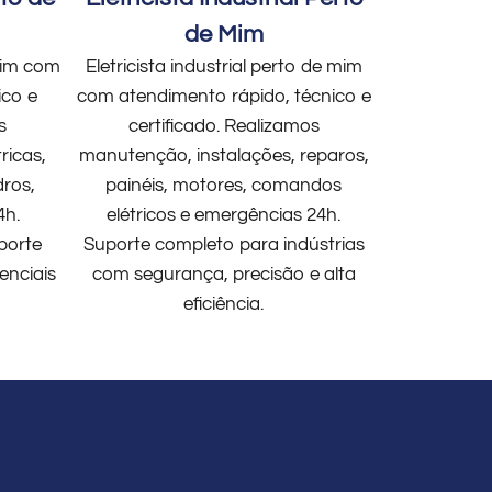
de Mim
 mim com
Eletricista industrial perto de mim
ico e
com atendimento rápido, técnico e
s
certificado. Realizamos
ricas,
manutenção, instalações, reparos,
dros,
painéis, motores, comandos
4h.
elétricos e emergências 24h.
porte
Suporte completo para indústrias
enciais
com segurança, precisão e alta
eficiência.