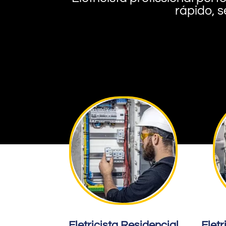
rápido, s
Eletricista Residencial
Eletr