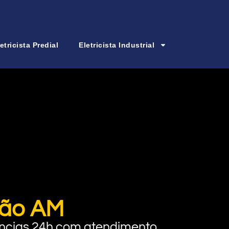
etricista Predial
Eletricista Industrial
irão AM
rgências 24h com atendimento