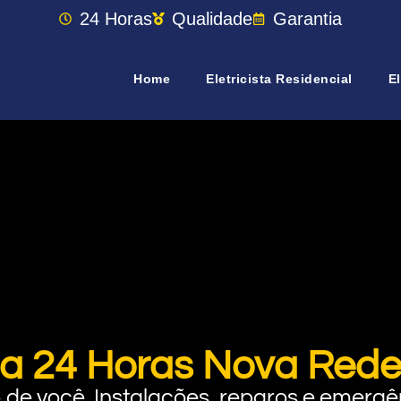
24 Horas
Qualidade
Garantia
Home
Eletricista Residencial
El
sta 24 Horas Nova Re
rto de você. Instalações, reparos e eme