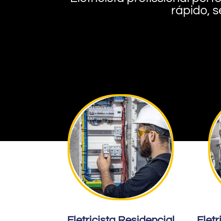
rápido, s
Eletricista Residencial
Eletr