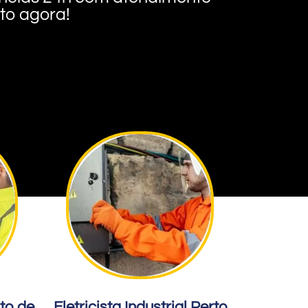
nto agora!
rto de
Eletricista Industrial Perto