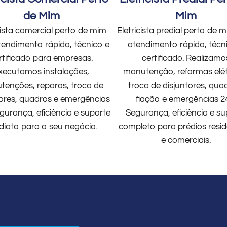
de Mim
Mim
cista comercial perto de mim
Eletricista predial perto de
endimento rápido, técnico e
atendimento rápido, técn
rtificado para empresas.
certificado. Realizamo
xecutamos instalações,
manutenção, reformas elét
enções, reparos, troca de
troca de disjuntores, qua
tores, quadros e emergências
fiação e emergências 2
gurança, eficiência e suporte
Segurança, eficiência e su
diato para o seu negócio.
completo para prédios resid
e comerciais.