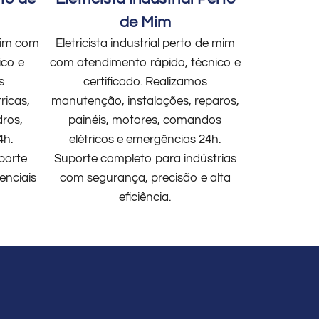
de Mim
 mim com
Eletricista industrial perto de mim
ico e
com atendimento rápido, técnico e
s
certificado. Realizamos
ricas,
manutenção, instalações, reparos,
dros,
painéis, motores, comandos
4h.
elétricos e emergências 24h.
porte
Suporte completo para indústrias
enciais
com segurança, precisão e alta
eficiência.