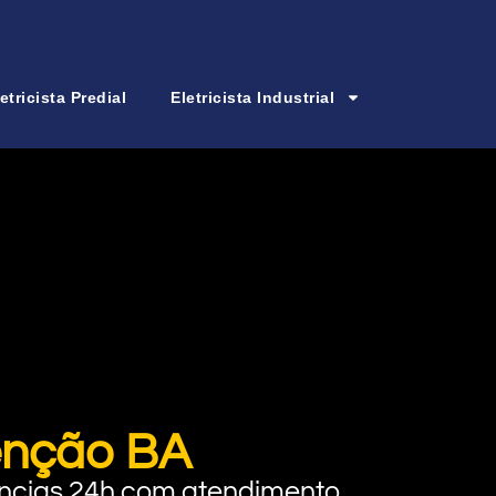
etricista Predial
Eletricista Industrial
denção BA
rgências 24h com atendimento