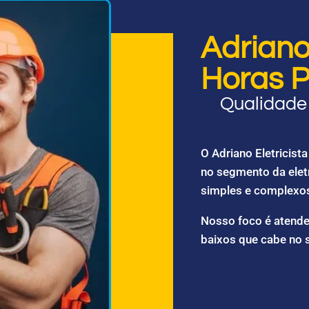
Adriano 
Horas P
Qualidade 
O Adriano Eletricis
no segmento da elet
simples e complexo
Nosso foco é atende
baixos que cabe no 