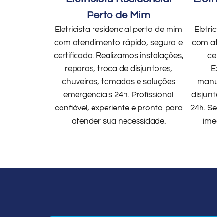
Perto de Mim
Eletricista residencial perto de mim
Eletri
com atendimento rápido, seguro e
com at
certificado. Realizamos instalações,
ce
reparos, troca de disjuntores,
E
chuveiros, tomadas e soluções
manut
emergenciais 24h. Profissional
disjun
confiável, experiente e pronto para
24h. Se
atender sua necessidade.
ime