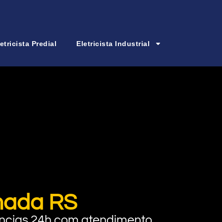
etricista Predial
Eletricista Industrial
amada RS
rgências 24h com atendimento