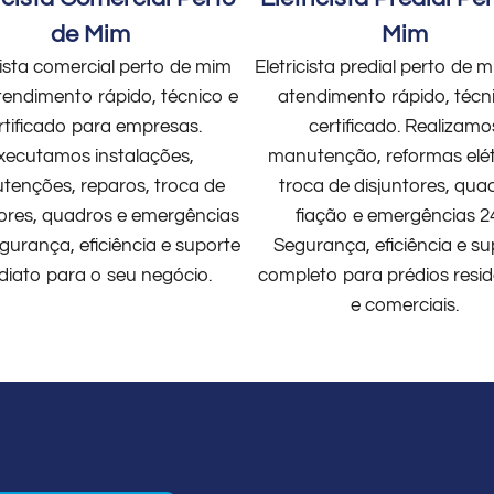
de Mim
Mim
cista comercial perto de mim
Eletricista predial perto de
endimento rápido, técnico e
atendimento rápido, técn
rtificado para empresas.
certificado. Realizamo
xecutamos instalações,
manutenção, reformas elét
enções, reparos, troca de
troca de disjuntores, qua
tores, quadros e emergências
fiação e emergências 2
gurança, eficiência e suporte
Segurança, eficiência e su
diato para o seu negócio.
completo para prédios resid
e comerciais.