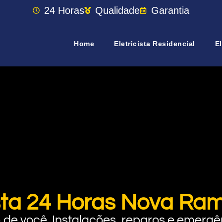
24 Horas
Qualidade
Garantia
Home
Eletricista Residencial
El
ista 24 Horas Nova R
rto de você. Instalações, reparos e eme