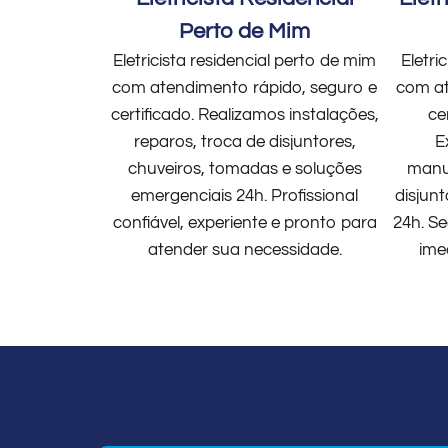
Perto de Mim
Eletricista residencial perto de mim
Eletri
com atendimento rápido, seguro e
com at
certificado. Realizamos instalações,
ce
reparos, troca de disjuntores,
E
chuveiros, tomadas e soluções
manut
emergenciais 24h. Profissional
disjun
confiável, experiente e pronto para
24h. Se
atender sua necessidade.
ime