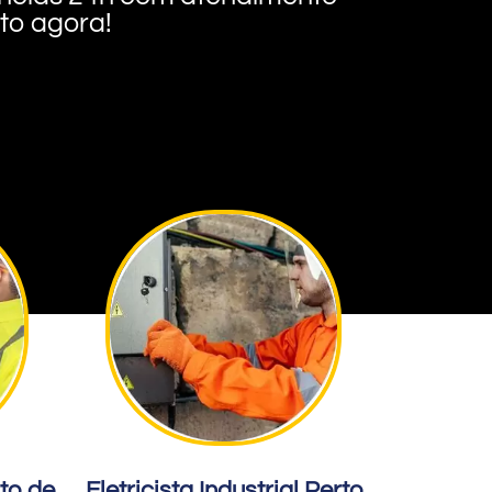
nto agora!
rto de
Eletricista Industrial Perto