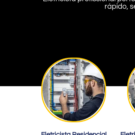
rápido, s
Eletricista Residencial
Eletr