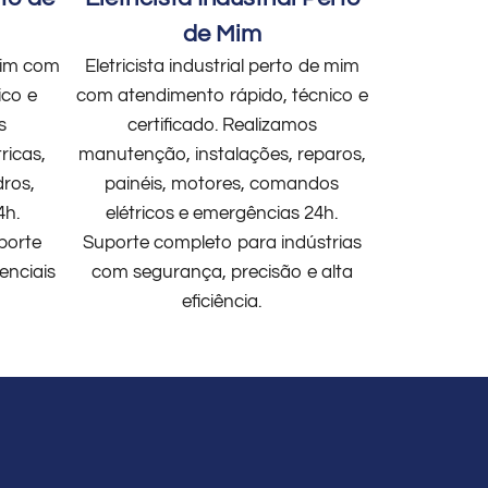
de Mim
 mim com
Eletricista industrial perto de mim
ico e
com atendimento rápido, técnico e
s
certificado. Realizamos
ricas,
manutenção, instalações, reparos,
dros,
painéis, motores, comandos
4h.
elétricos e emergências 24h.
porte
Suporte completo para indústrias
enciais
com segurança, precisão e alta
eficiência.