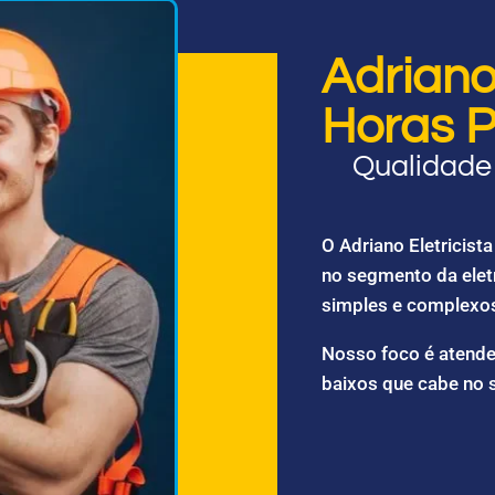
Adriano 
Horas P
Qualidade 
O Adriano Eletricis
no segmento da elet
simples e complexo
Nosso foco é atende
baixos que cabe no 