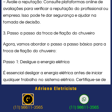
– Avalie a reputação: Consulte plataformas online de
avaliações para verificar a reputação do profissional ou
empresa. Isso pode te dar segurança e ajudar na
tomada de decisão.
3. Passo a passo da troca de fiação do chuveiro
Agora, vamos abordar o passo a passo básico para a
troca de fiação do chuveiro:
Passo 1: Desligue a energia elétrica
É essencial desligar a energia elétrica antes de iniciar
qualquer trabalho no sistema elétrico. Certifique-se de
desligar o disjuntor correspondente ao chuveiro e teste
Adriano Eletricista
com um equipamento adequado para garantir que a
energia foi realmente cortada.
(11) 98611-3565
(11) 98611-3565
Passo 2: Remova o chuveiro antigo