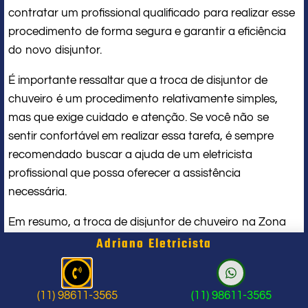
contratar um profissional qualificado para realizar esse
procedimento de forma segura e garantir a eficiência
do novo disjuntor.
É importante ressaltar que a troca de disjuntor de
chuveiro é um procedimento relativamente simples,
mas que exige cuidado e atenção. Se você não se
sentir confortável em realizar essa tarefa, é sempre
recomendado buscar a ajuda de um eletricista
profissional que possa oferecer a assistência
necessária.
Em resumo, a troca de disjuntor de chuveiro na Zona
Sul de SP é um processo importante para garantir a
Adriano Eletricista
segurança e o bom funcionamento do sistema elétrico.
Para isso, é fundamental contar com profissionais
(11) 98611-3565
(11) 98611-3565
qualificados e experientes no ramo.