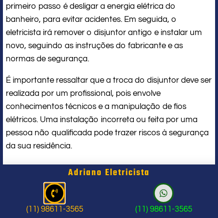
primeiro passo é desligar a energia elétrica do
banheiro, para evitar acidentes. Em seguida, o
eletricista irá remover o disjuntor antigo e instalar um
novo, seguindo as instruções do fabricante e as
normas de segurança.
É importante ressaltar que a troca do disjuntor deve ser
realizada por um profissional, pois envolve
conhecimentos técnicos e a manipulação de fios
elétricos. Uma instalação incorreta ou feita por uma
pessoa não qualificada pode trazer riscos à segurança
da sua residência.
Quanto custa a troca do disjuntor de
Adriano Eletricista
chuveiro na zona oeste de São Paulo?
(11) 98611-3565
(11) 98611-3565
O preço da troca do disjuntor de chuveiro pode variar