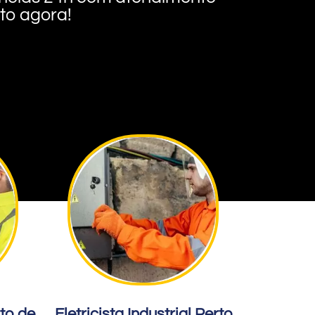
nto agora!
rto de
Eletricista Industrial Perto