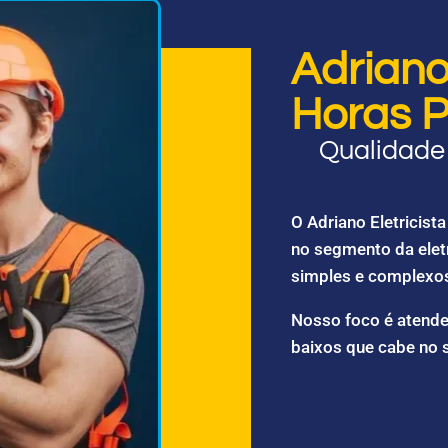
Adriano 
Horas P
Qualidade 
O Adriano Eletricis
no segmento da elet
simples e complexo
Nosso foco é atende
baixos que cabe no 