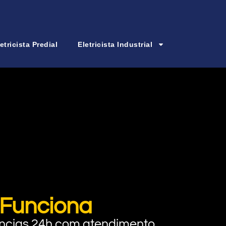
etricista Predial
Eletricista Industrial
Funciona
rgências 24h com atendimento