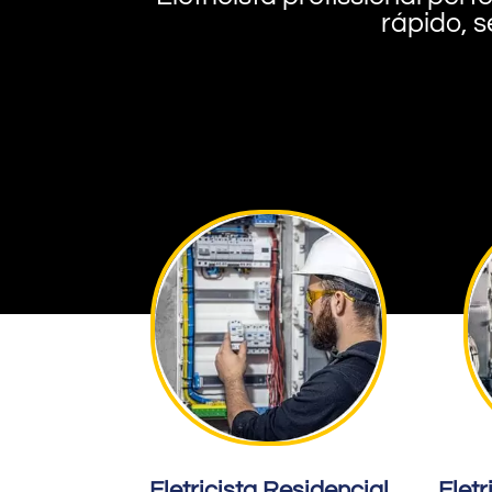
rápido, s
Eletricista Residencial
Eletr