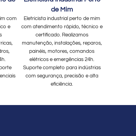
de Mim
 mim com
Eletricista industrial perto de mim
ico e
com atendimento rápido, técnico e
s
certificado. Realizamos
ricas,
manutenção, instalações, reparos,
dros,
painéis, motores, comandos
4h.
elétricos e emergências 24h.
porte
Suporte completo para indústrias
enciais
com segurança, precisão e alta
eficiência.