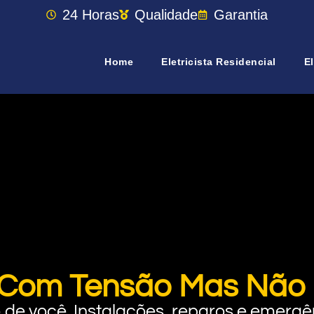
24 Horas
Qualidade
Garantia
Home
Eletricista Residencial
El
Com Tensão Mas Não 
rto de você. Instalações, reparos e eme