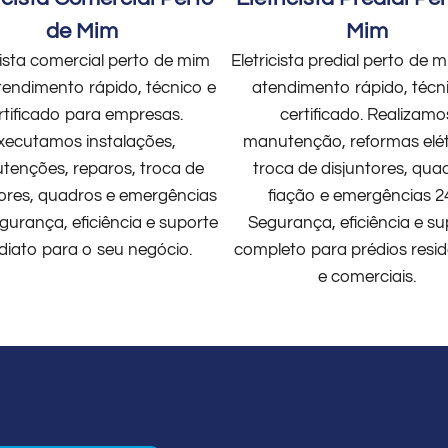
de Mim
Mim
cista comercial perto de mim
Eletricista predial perto de
endimento rápido, técnico e
atendimento rápido, técn
rtificado para empresas.
certificado. Realizamo
xecutamos instalações,
manutenção, reformas elét
enções, reparos, troca de
troca de disjuntores, qua
tores, quadros e emergências
fiação e emergências 2
gurança, eficiência e suporte
Segurança, eficiência e su
diato para o seu negócio.
completo para prédios resid
e comerciais.