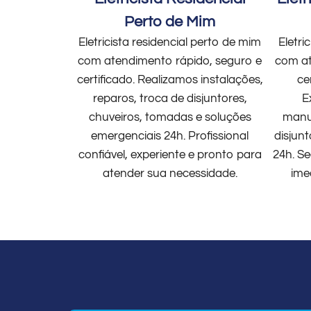
Perto de Mim
Eletricista residencial perto de mim
Eletri
com atendimento rápido, seguro e
com at
certificado. Realizamos instalações,
ce
reparos, troca de disjuntores,
E
chuveiros, tomadas e soluções
manut
emergenciais 24h. Profissional
disjun
confiável, experiente e pronto para
24h. Se
atender sua necessidade.
ime