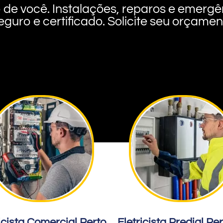
rto de você. Instalações, reparos e eme
eguro e certificado. Solicite seu orçame
icista Comercial Perto
Eletricista Predial Pe