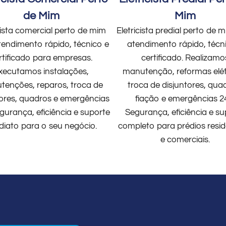
de Mim
Mim
cista comercial perto de mim
Eletricista predial perto de
endimento rápido, técnico e
atendimento rápido, técn
rtificado para empresas.
certificado. Realizamo
xecutamos instalações,
manutenção, reformas elét
enções, reparos, troca de
troca de disjuntores, qua
tores, quadros e emergências
fiação e emergências 2
gurança, eficiência e suporte
Segurança, eficiência e su
diato para o seu negócio.
completo para prédios resid
e comerciais.