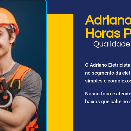
Adriano 
Horas P
Qualidade 
O Adriano Eletricis
no segmento da elet
simples e complexo
Nosso foco é atende
baixos que cabe no 