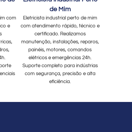
de Mim
 mim com
Eletricista industrial perto de mim
ico e
com atendimento rápido, técnico e
s
certificado. Realizamos
ricas,
manutenção, instalações, reparos,
dros,
painéis, motores, comandos
4h.
elétricos e emergências 24h.
porte
Suporte completo para indústrias
enciais
com segurança, precisão e alta
eficiência.