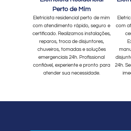
Perto de Mim
Eletricista residencial perto de mim
Eletri
com atendimento rápido, seguro e
com at
certificado. Realizamos instalações,
ce
reparos, troca de disjuntores,
E
chuveiros, tomadas e soluções
manut
emergenciais 24h. Profissional
disjun
confiável, experiente e pronto para
24h. Se
atender sua necessidade.
ime