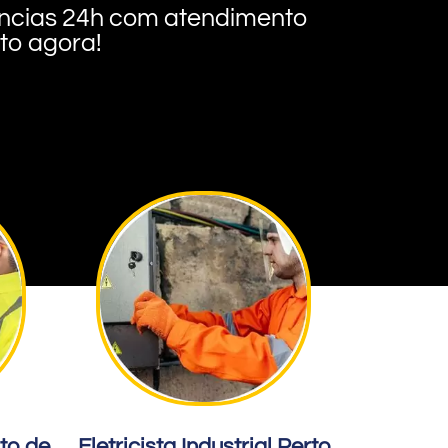
rgências 24h com atendimento
nto agora!
rto de
Eletricista Industrial Perto