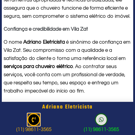
assegura que o chuveiro funcione de forma eficiente e
segura, sem comprometer o sistema elétrico do imóvel.
Confiança e credibilidade em Vila Zat
O nome
Adriano Eletricista
é sinônimo de confiança em
Vila Zat. Seu compromisso com a qualidade e a
satisfação do cliente o torna uma referência local em
serviços para chuveiro elétrico
. Ao contratar seus
serviços, você conta com um profissional de verdade,
que respeita seu tempo, seu espaço e entrega um
trabalho impecável do início ao fim.
Problema com chuveiro: sinais que
Adriano Eletricista
indicam a hora de chamar um
profissional
(11) 98611-3565
(11) 98611-3565