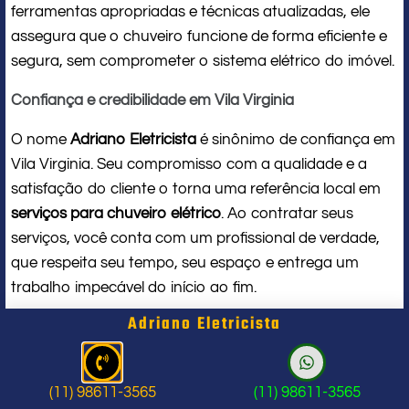
ferramentas apropriadas e técnicas atualizadas, ele
assegura que o chuveiro funcione de forma eficiente e
segura, sem comprometer o sistema elétrico do imóvel.
Confiança e credibilidade em Vila Virginia
O nome
Adriano Eletricista
é sinônimo de confiança em
Vila Virginia. Seu compromisso com a qualidade e a
satisfação do cliente o torna uma referência local em
serviços para chuveiro elétrico
. Ao contratar seus
serviços, você conta com um profissional de verdade,
que respeita seu tempo, seu espaço e entrega um
trabalho impecável do início ao fim.
Adriano Eletricista
Problema com chuveiro: sinais que
indicam a hora de chamar um
(11) 98611-3565
(11) 98611-3565
profissional