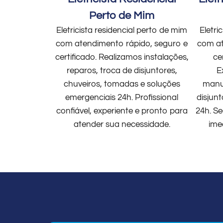
Perto de Mim
Eletricista residencial perto de mim
Eletri
com atendimento rápido, seguro e
com at
certificado. Realizamos instalações,
ce
reparos, troca de disjuntores,
E
chuveiros, tomadas e soluções
manut
emergenciais 24h. Profissional
disjun
confiável, experiente e pronto para
24h. Se
atender sua necessidade.
ime