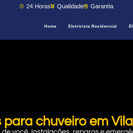
24 Horas
Qualidade
Garantia
Home
Eletricista Residencial
El
 para chuveiro em Vila
rto de você. Instalações, reparos e eme