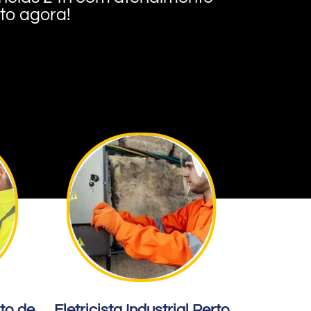
nto agora!
rto de
Eletricista Industrial Perto