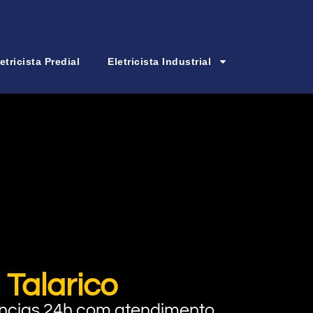
etricista Predial
Eletricista Industrial
 Talarico
rgências 24h com atendimento