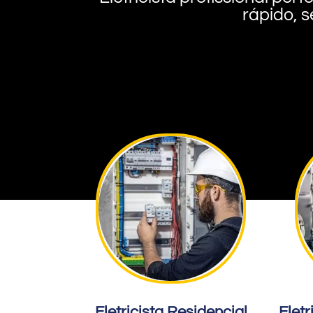
rápido, s
Eletricista Residencial
Eletr