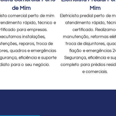
de Mim
Mim
cista comercial perto de mim
Eletricista predial perto de
endimento rápido, técnico e
atendimento rápido, técn
rtificado para empresas.
certificado. Realizamo
xecutamos instalações,
manutenção, reformas elét
enções, reparos, troca de
troca de disjuntores, qua
tores, quadros e emergências
fiação e emergências 2
gurança, eficiência e suporte
Segurança, eficiência e su
diato para o seu negócio.
completo para prédios resid
e comerciais.