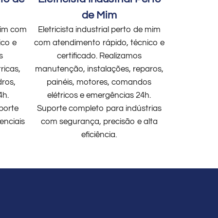
de Mim
 mim com
Eletricista industrial perto de mim
ico e
com atendimento rápido, técnico e
s
certificado. Realizamos
ricas,
manutenção, instalações, reparos,
dros,
painéis, motores, comandos
4h.
elétricos e emergências 24h.
porte
Suporte completo para indústrias
enciais
com segurança, precisão e alta
eficiência.