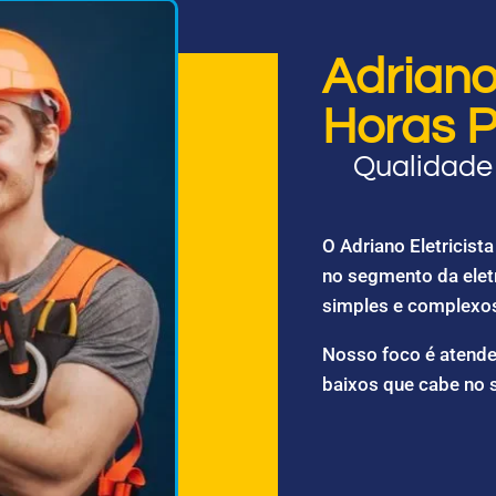
Adriano 
Horas P
Qualidade 
O Adriano Eletricis
no segmento da elet
simples e complexo
Nosso foco é atende
baixos que cabe no 