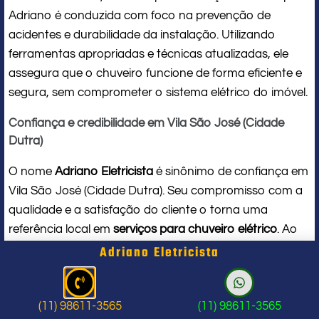
Adriano é conduzida com foco na prevenção de
acidentes e durabilidade da instalação. Utilizando
ferramentas apropriadas e técnicas atualizadas, ele
assegura que o chuveiro funcione de forma eficiente e
segura, sem comprometer o sistema elétrico do imóvel.
Confiança e credibilidade em Vila São José (Cidade
Dutra)
O nome
Adriano Eletricista
é sinônimo de confiança em
Vila São José (Cidade Dutra). Seu compromisso com a
qualidade e a satisfação do cliente o torna uma
referência local em
serviços para chuveiro elétrico
. Ao
contratar seus serviços, você conta com um
Adriano Eletricista
profissional de verdade, que respeita seu tempo, seu
espaço e entrega um trabalho impecável do início ao
fim.
(11) 98611-3565
(11) 98611-3565