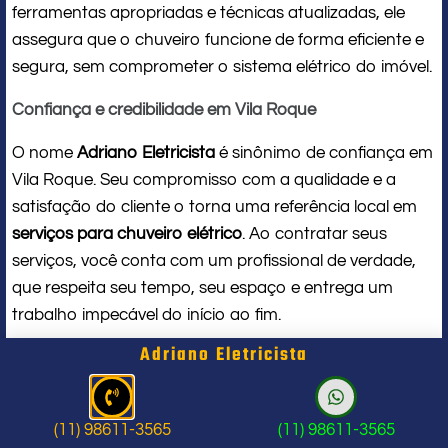
ferramentas apropriadas e técnicas atualizadas, ele
assegura que o chuveiro funcione de forma eficiente e
segura, sem comprometer o sistema elétrico do imóvel.
Confiança e credibilidade em Vila Roque
O nome
Adriano Eletricista
é sinônimo de confiança em
Vila Roque. Seu compromisso com a qualidade e a
satisfação do cliente o torna uma referência local em
serviços para chuveiro elétrico
. Ao contratar seus
serviços, você conta com um profissional de verdade,
que respeita seu tempo, seu espaço e entrega um
trabalho impecável do início ao fim.
Adriano Eletricista
Problema com chuveiro: sinais que
indicam a hora de chamar um
(11) 98611-3565
(11) 98611-3565
profissional