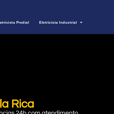
etricista Predial
Eletricista Industrial
la Rica
rgências 24h com atendimento