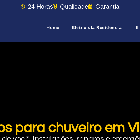
24 Horas
Qualidade
Garantia
Home
Eletricista Residencial
El
os para chuveiro em Vi
rto de você. Instalações, reparos e eme