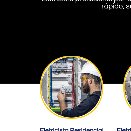
rápido, s
Eletricista Residencial
Eletr