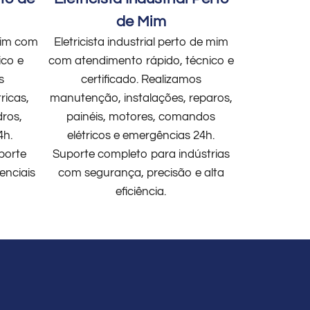
de Mim
 mim com
Eletricista industrial perto de mim
ico e
com atendimento rápido, técnico e
s
certificado. Realizamos
ricas,
manutenção, instalações, reparos,
dros,
painéis, motores, comandos
4h.
elétricos e emergências 24h.
porte
Suporte completo para indústrias
enciais
com segurança, precisão e alta
eficiência.