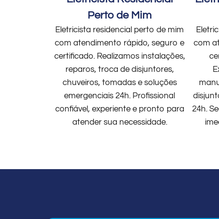
Perto de Mim
Eletricista residencial perto de mim
Eletri
com atendimento rápido, seguro e
com at
certificado. Realizamos instalações,
ce
reparos, troca de disjuntores,
E
chuveiros, tomadas e soluções
manut
emergenciais 24h. Profissional
disjun
confiável, experiente e pronto para
24h. Se
atender sua necessidade.
ime