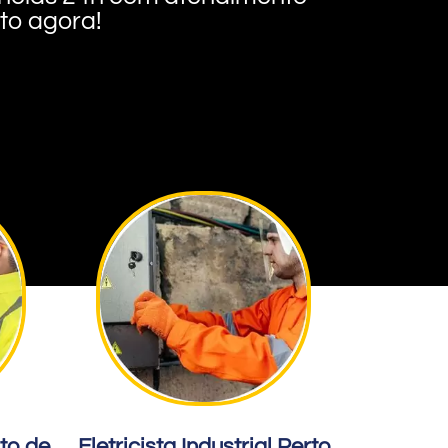
nto agora!
rto de
Eletricista Industrial Perto