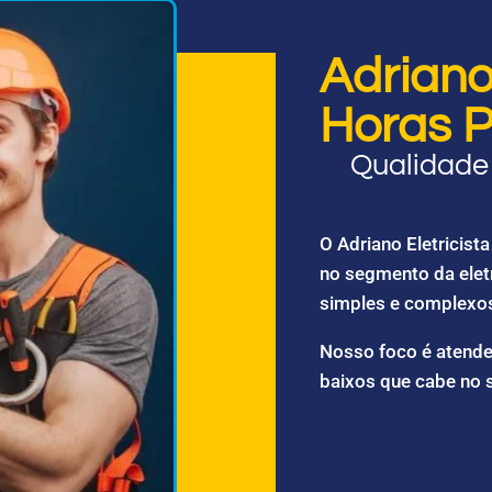
Adriano 
Horas P
Qualidade 
O Adriano Eletricis
no segmento da elet
simples e complexo
Nosso foco é atende
baixos que cabe no 