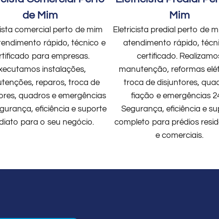
de Mim
Mim
cista comercial perto de mim
Eletricista predial perto de
endimento rápido, técnico e
atendimento rápido, técn
rtificado para empresas.
certificado. Realizamo
xecutamos instalações,
manutenção, reformas elét
enções, reparos, troca de
troca de disjuntores, qua
tores, quadros e emergências
fiação e emergências 2
gurança, eficiência e suporte
Segurança, eficiência e su
diato para o seu negócio.
completo para prédios resid
e comerciais.