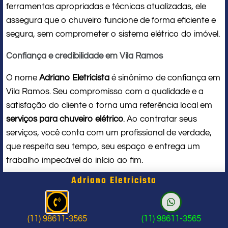
ferramentas apropriadas e técnicas atualizadas, ele
assegura que o chuveiro funcione de forma eficiente e
segura, sem comprometer o sistema elétrico do imóvel.
Confiança e credibilidade em Vila Ramos
O nome
Adriano Eletricista
é sinônimo de confiança em
Vila Ramos. Seu compromisso com a qualidade e a
satisfação do cliente o torna uma referência local em
serviços para chuveiro elétrico
. Ao contratar seus
serviços, você conta com um profissional de verdade,
que respeita seu tempo, seu espaço e entrega um
trabalho impecável do início ao fim.
Adriano Eletricista
Problema com chuveiro: sinais que
indicam a hora de chamar um
(11) 98611-3565
(11) 98611-3565
profissional