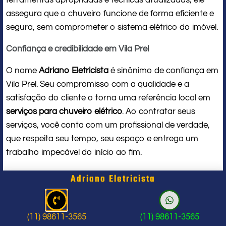
assegura que o chuveiro funcione de forma eficiente e
segura, sem comprometer o sistema elétrico do imóvel.
Confiança e credibilidade em Vila Prel
O nome
Adriano Eletricista
é sinônimo de confiança em
Vila Prel. Seu compromisso com a qualidade e a
satisfação do cliente o torna uma referência local em
serviços para chuveiro elétrico
. Ao contratar seus
serviços, você conta com um profissional de verdade,
que respeita seu tempo, seu espaço e entrega um
trabalho impecável do início ao fim.
Problema com chuveiro: sinais que
Adriano Eletricista
indicam a hora de chamar um
profissional
(11) 98611-3565
(11) 98611-3565