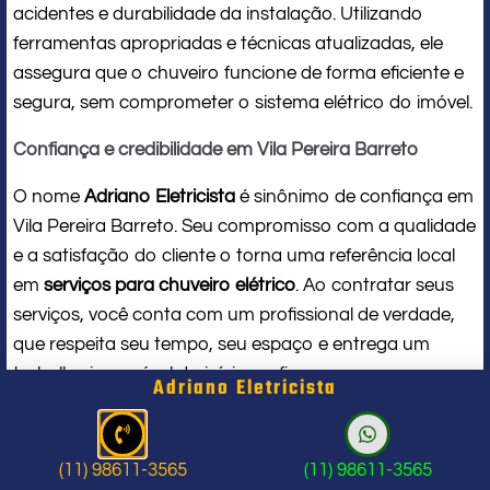
acidentes e durabilidade da instalação. Utilizando
ferramentas apropriadas e técnicas atualizadas, ele
assegura que o chuveiro funcione de forma eficiente e
segura, sem comprometer o sistema elétrico do imóvel.
Confiança e credibilidade em Vila Pereira Barreto
O nome
Adriano Eletricista
é sinônimo de confiança em
Vila Pereira Barreto. Seu compromisso com a qualidade
e a satisfação do cliente o torna uma referência local
em
serviços para chuveiro elétrico
. Ao contratar seus
serviços, você conta com um profissional de verdade,
que respeita seu tempo, seu espaço e entrega um
trabalho impecável do início ao fim.
Adriano Eletricista
Problema com chuveiro: sinais que
indicam a hora de chamar um
(11) 98611-3565
(11) 98611-3565