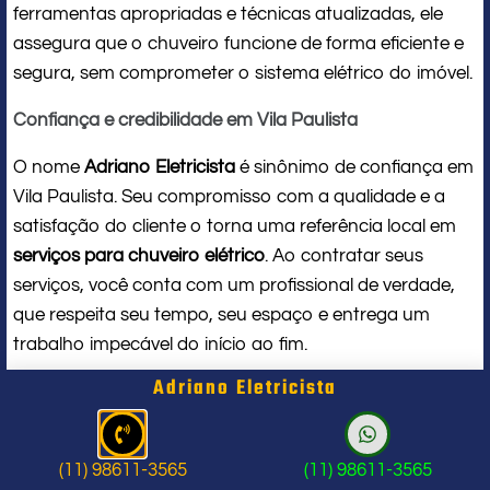
ferramentas apropriadas e técnicas atualizadas, ele
assegura que o chuveiro funcione de forma eficiente e
segura, sem comprometer o sistema elétrico do imóvel.
Confiança e credibilidade em Vila Paulista
O nome
Adriano Eletricista
é sinônimo de confiança em
Vila Paulista. Seu compromisso com a qualidade e a
satisfação do cliente o torna uma referência local em
serviços para chuveiro elétrico
. Ao contratar seus
serviços, você conta com um profissional de verdade,
que respeita seu tempo, seu espaço e entrega um
trabalho impecável do início ao fim.
Adriano Eletricista
Problema com chuveiro: sinais que
indicam a hora de chamar um
(11) 98611-3565
(11) 98611-3565
profissional