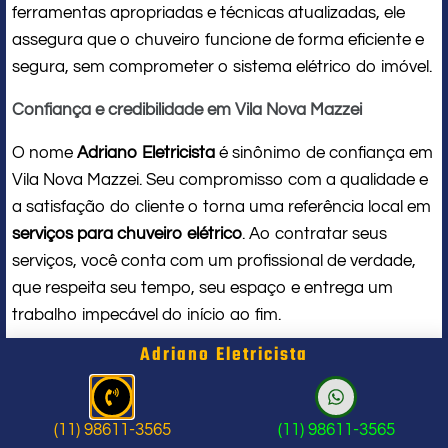
ferramentas apropriadas e técnicas atualizadas, ele
assegura que o chuveiro funcione de forma eficiente e
segura, sem comprometer o sistema elétrico do imóvel.
Confiança e credibilidade em Vila Nova Mazzei
O nome
Adriano Eletricista
é sinônimo de confiança em
Vila Nova Mazzei. Seu compromisso com a qualidade e
a satisfação do cliente o torna uma referência local em
serviços para chuveiro elétrico
. Ao contratar seus
serviços, você conta com um profissional de verdade,
que respeita seu tempo, seu espaço e entrega um
trabalho impecável do início ao fim.
Adriano Eletricista
Problema com chuveiro: sinais que
indicam a hora de chamar um
(11) 98611-3565
(11) 98611-3565
profissional