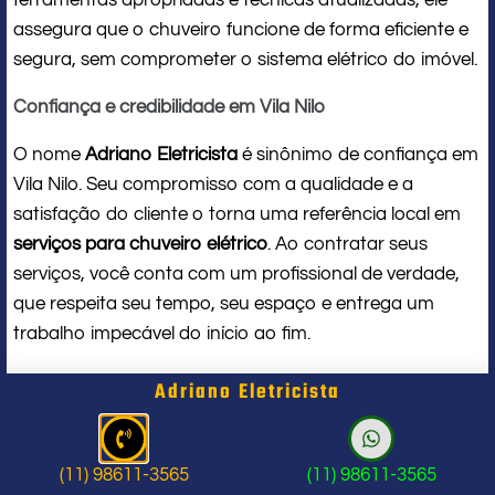
assegura que o chuveiro funcione de forma eficiente e
segura, sem comprometer o sistema elétrico do imóvel.
Confiança e credibilidade em Vila Nilo
O nome
Adriano Eletricista
é sinônimo de confiança em
Vila Nilo. Seu compromisso com a qualidade e a
satisfação do cliente o torna uma referência local em
serviços para chuveiro elétrico
. Ao contratar seus
serviços, você conta com um profissional de verdade,
que respeita seu tempo, seu espaço e entrega um
trabalho impecável do início ao fim.
Problema com chuveiro: sinais que
Adriano Eletricista
indicam a hora de chamar um
profissional
(11) 98611-3565
(11) 98611-3565