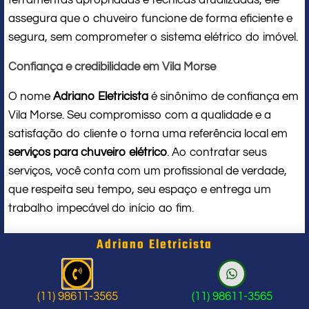
assegura que o chuveiro funcione de forma eficiente e
segura, sem comprometer o sistema elétrico do imóvel.
Confiança e credibilidade em Vila Morse
O nome
Adriano Eletricista
é sinônimo de confiança em
Vila Morse. Seu compromisso com a qualidade e a
satisfação do cliente o torna uma referência local em
serviços para chuveiro elétrico
. Ao contratar seus
serviços, você conta com um profissional de verdade,
que respeita seu tempo, seu espaço e entrega um
trabalho impecável do início ao fim.
Problema com chuveiro: sinais que
Adriano Eletricista
indicam a hora de chamar um
profissional
(11) 98611-3565
(11) 98611-3565