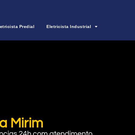
etricista Predial
Eletricista Industrial
la Mirim
rgências 24h com atendimento