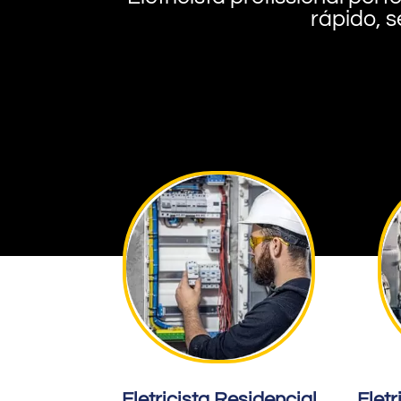
rápido, s
Eletricista Residencial
Eletr