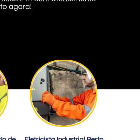
nto agora!
rto de
Eletricista Industrial Perto