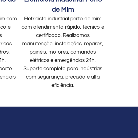
de Mim
 mim com
Eletricista industrial perto de mim
ico e
com atendimento rápido, técnico e
s
certificado. Realizamos
ricas,
manutenção, instalações, reparos,
dros,
painéis, motores, comandos
4h.
elétricos e emergências 24h.
porte
Suporte completo para indústrias
enciais
com segurança, precisão e alta
eficiência.