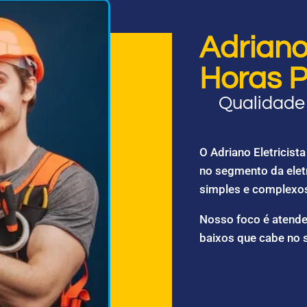
Adriano 
Horas P
Qualidade 
O Adriano Eletricis
no segmento da elet
simples e complexo
Nosso foco é atende
baixos que cabe no 