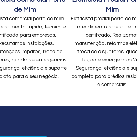
de Mim
Mim
cista comercial perto de mim
Eletricista predial perto de
endimento rápido, técnico e
atendimento rápido, técn
rtificado para empresas.
certificado. Realizamo
xecutamos instalações,
manutenção, reformas elét
enções, reparos, troca de
troca de disjuntores, qua
tores, quadros e emergências
fiação e emergências 2
gurança, eficiência e suporte
Segurança, eficiência e su
diato para o seu negócio.
completo para prédios resid
e comerciais.