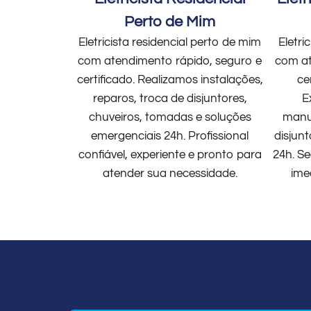
Perto de Mim
Eletricista residencial perto de mim
Eletri
com atendimento rápido, seguro e
com at
certificado. Realizamos instalações,
ce
reparos, troca de disjuntores,
E
chuveiros, tomadas e soluções
manut
emergenciais 24h. Profissional
disjun
confiável, experiente e pronto para
24h. Se
atender sua necessidade.
ime