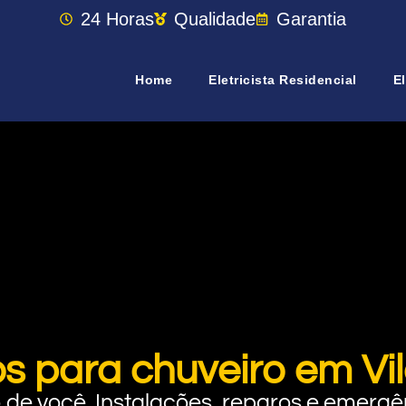
24 Horas
Qualidade
Garantia
Home
Eletricista Residencial
El
s para chuveiro em Vi
rto de você. Instalações, reparos e eme