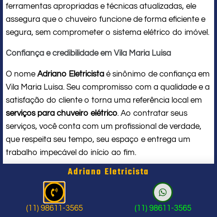
ferramentas apropriadas e técnicas atualizadas, ele
assegura que o chuveiro funcione de forma eficiente e
segura, sem comprometer o sistema elétrico do imóvel.
Confiança e credibilidade em Vila Maria Luisa
O nome
Adriano Eletricista
é sinônimo de confiança em
Vila Maria Luisa. Seu compromisso com a qualidade e a
satisfação do cliente o torna uma referência local em
serviços para chuveiro elétrico
. Ao contratar seus
serviços, você conta com um profissional de verdade,
que respeita seu tempo, seu espaço e entrega um
trabalho impecável do início ao fim.
Adriano Eletricista
Problema com chuveiro: sinais que
indicam a hora de chamar um
(11) 98611-3565
(11) 98611-3565
profissional