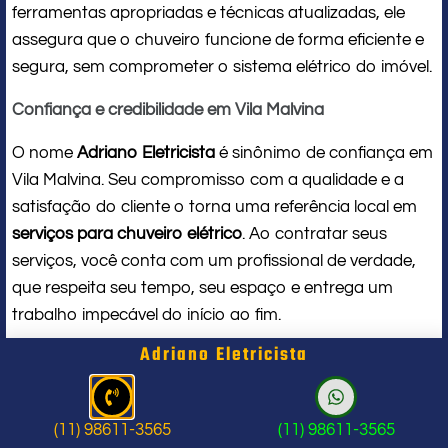
ferramentas apropriadas e técnicas atualizadas, ele
assegura que o chuveiro funcione de forma eficiente e
segura, sem comprometer o sistema elétrico do imóvel.
Confiança e credibilidade em Vila Malvina
O nome
Adriano Eletricista
é sinônimo de confiança em
Vila Malvina. Seu compromisso com a qualidade e a
satisfação do cliente o torna uma referência local em
serviços para chuveiro elétrico
. Ao contratar seus
serviços, você conta com um profissional de verdade,
que respeita seu tempo, seu espaço e entrega um
trabalho impecável do início ao fim.
Adriano Eletricista
Problema com chuveiro: sinais que
indicam a hora de chamar um
(11) 98611-3565
(11) 98611-3565
profissional