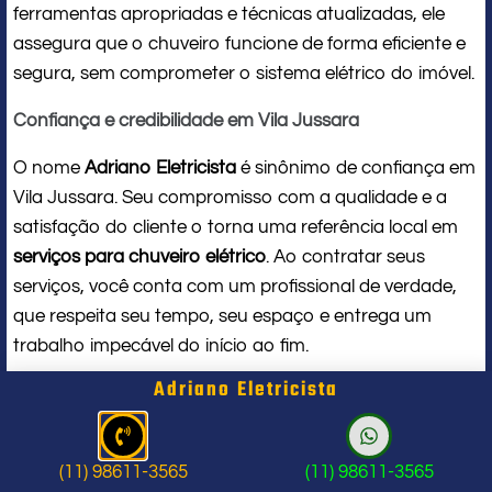
ferramentas apropriadas e técnicas atualizadas, ele
assegura que o chuveiro funcione de forma eficiente e
segura, sem comprometer o sistema elétrico do imóvel.
Confiança e credibilidade em Vila Jussara
O nome
Adriano Eletricista
é sinônimo de confiança em
Vila Jussara. Seu compromisso com a qualidade e a
satisfação do cliente o torna uma referência local em
serviços para chuveiro elétrico
. Ao contratar seus
serviços, você conta com um profissional de verdade,
que respeita seu tempo, seu espaço e entrega um
trabalho impecável do início ao fim.
Adriano Eletricista
Problema com chuveiro: sinais que
indicam a hora de chamar um
(11) 98611-3565
(11) 98611-3565
profissional